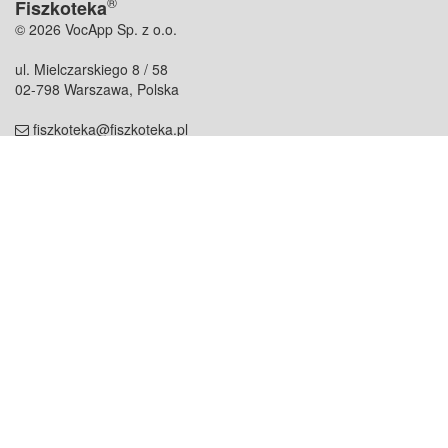
®
Fiszkoteka
© 2026 VocApp Sp. z o.o.
ul. Mielczarskiego 8 / 58
02-798 Warszawa, Polska
fiszkoteka@fiszkoteka.pl
NIP: 951 245 79 19
REGON: 369 727 696
Kontakt
O firmie
odezwij się do nas
o nas
współpraca
partnerzy
dla prasy
praca