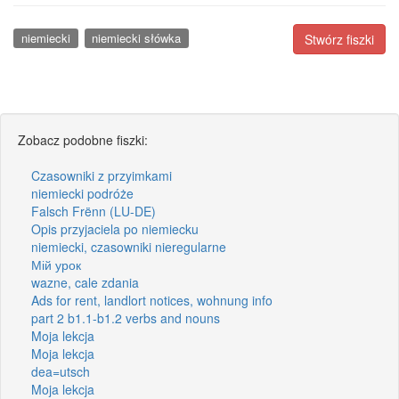
niemiecki
niemiecki słówka
Stwórz fiszki
Zobacz podobne fiszki:
Czasowniki z przyimkami
niemiecki podróże
Falsch Frënn (LU-DE)
Opis przyjaciela po niemiecku
niemiecki, czasowniki nieregularne
Мій урок
wazne, cale zdania
Ads for rent, landlort notices, wohnung info
part 2 b1.1-b1.2 verbs and nouns
Moja lekcja
Moja lekcja
dea=utsch
Moja lekcja