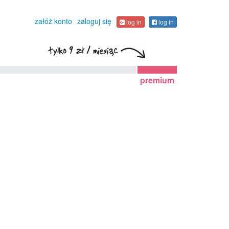
załóż konto
zaloguj się
log in
log in
premium