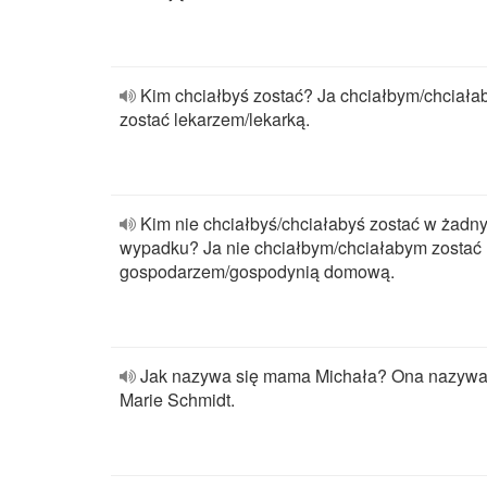
Kim chciałbyś zostać? Ja chciałbym/chciał
zostać lekarzem/lekarką.
Kim nie chciałbyś/chciałabyś zostać w żadn
wypadku? Ja nie chciałbym/chciałabym zostać
gospodarzem/gospodynią domową.
Jak nazywa się mama Michała? Ona nazyw
Marie Schmidt.