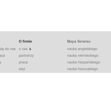
t
O firmie
Mapa Serwisu
się do nas
o nas
nauka angielskiego
aca
partnerzy
nauka niemieckiego
y
praca
nauka hiszpańskiego
staż
nauka francuskiego
blog
nauka rosyjskiego
in
2000+ opinii
nauka norweskiego
petytorów
nauka szwedzkiego
Warunki
fiszki
100% gwarancja
sze pytania
najnowsze lekcje
regulamin