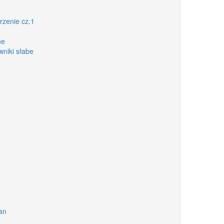
rzenie cz.1
ne
wniki słabe
an