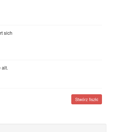
rt sich
 alt.
Stwórz fiszki