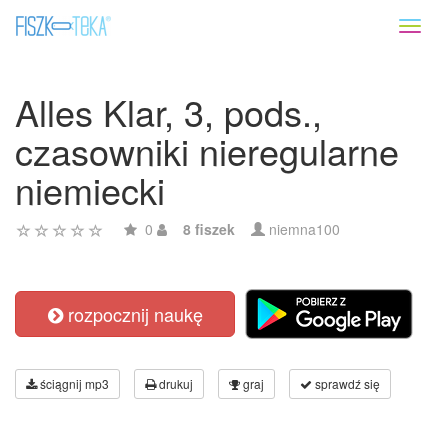
Toggl
naviga
Alles Klar, 3, pods.,
czasowniki nieregularne
niemiecki
0
8 fiszek
niemna100
rozpocznij naukę
ściągnij mp3
drukuj
graj
sprawdź się