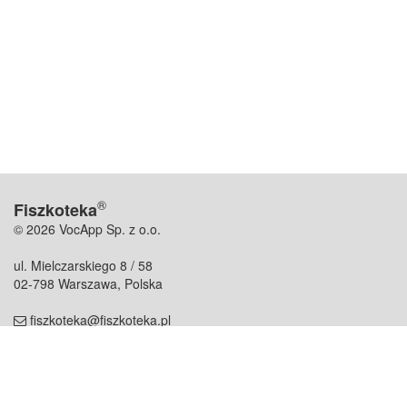
®
Fiszkoteka
© 2026 VocApp Sp. z o.o.
ul. Mielczarskiego 8 / 58
02-798 Warszawa, Polska
fiszkoteka@fiszkoteka.pl
NIP: 951 245 79 19
REGON: 369 727 696