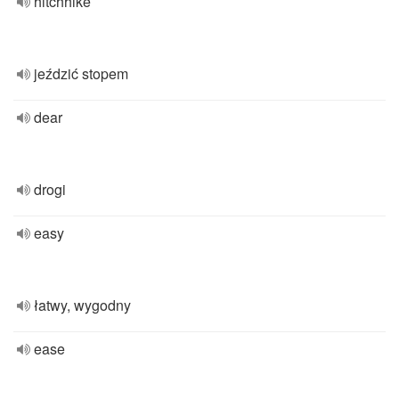
hitchhike
jeździć stopem
dear
drogi
easy
łatwy, wygodny
ease