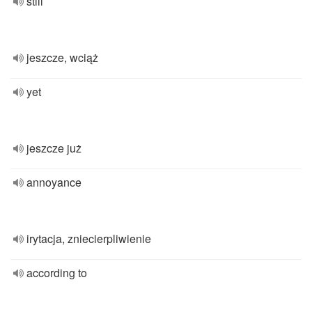
still
jeszcze, wciąż
yet
jeszcze już
annoyance
irytacja, zniecierpliwienie
according to