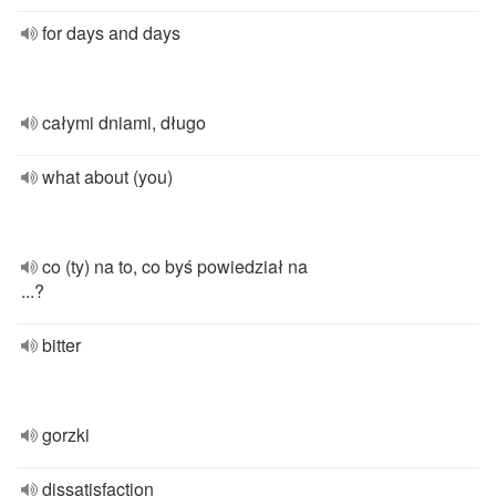
for days and days
całymi dniami, długo
what about (you)
co (ty) na to, co byś powiedział na
...?
bitter
gorzki
dissatisfaction