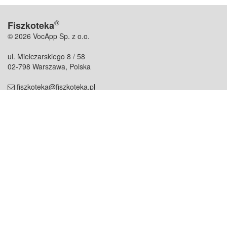
®
Fiszkoteka
© 2026 VocApp Sp. z o.o.
ul. Mielczarskiego 8 / 58
02-798 Warszawa, Polska
fiszkoteka@fiszkoteka.pl
NIP: 951 245 79 19
REGON: 369 727 696
Kontakt
O firmie
odezwij się do nas
o nas