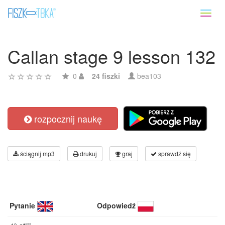
Toggl
naviga
Callan stage 9 lesson 132
0
24 fiszki
bea103
rozpocznij naukę
ściągnij mp3
drukuj
graj
sprawdź się
Pytanie
Odpowiedź