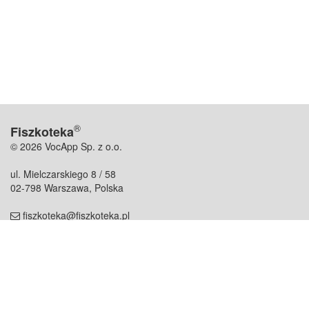
®
Fiszkoteka
© 2026 VocApp Sp. z o.o.
ul. Mielczarskiego 8 / 58
02-798 Warszawa, Polska
fiszkoteka@fiszkoteka.pl
NIP: 951 245 79 19
REGON: 369 727 696