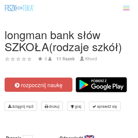
Toggl
naviga
longman bank słów
SZKOŁA(rodzaje szkół)
0
11 fiszek
Khord
rozpocznij naukę
ściągnij mp3
drukuj
graj
sprawdź się