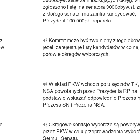
zgłoszono listę, na senatora 3000obyw.st. z
z którego senator ma zamira kandydować,
Prezydent 100 000gł. poparcia.
 z
Komitet może być zwolniony z tego obow
ów
jeżeli zarejestruje listy kandydatów w co na
połowie okręgów wyborczych.
W skład PKW wchodzi po 3 sędziów TK,
NSA powołanych przez Prezydenta RP na
podstawie wskazań odpowiednio Prezesa Y
Prezesa SN i Prezena NSA.
je
Okręgowe komisje wyborcze są powoły
przez PKW w celu przeprowadzenia wybor
Sejmu i Senatu.