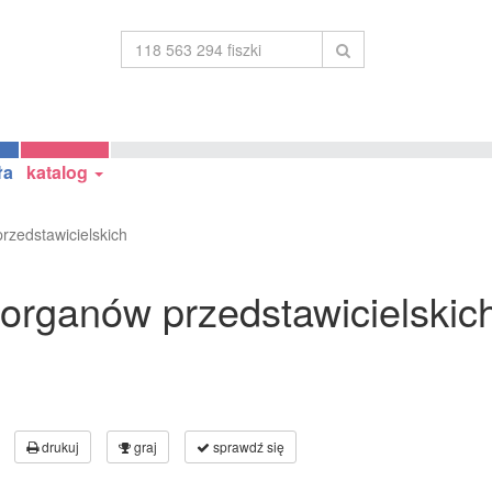
ła
katalog
zedstawicielskich
organów przedstawicielskic
drukuj
graj
sprawdź się