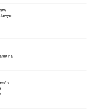
praw
ądowym
ania na
 osób
a
a