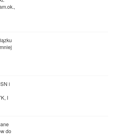
am.ok.,
iązku
jmniej
 SN i
K, I
wane
ów do