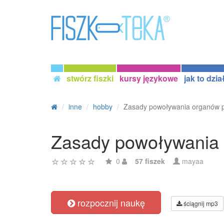
stwórz fiszki
kursy językowe
jak to dzia
inne
hobby
Zasady powoływania organów pr
Zasady powoływania 
0
57 fiszek
mayaa
rozpocznij naukę
ściągnij mp3