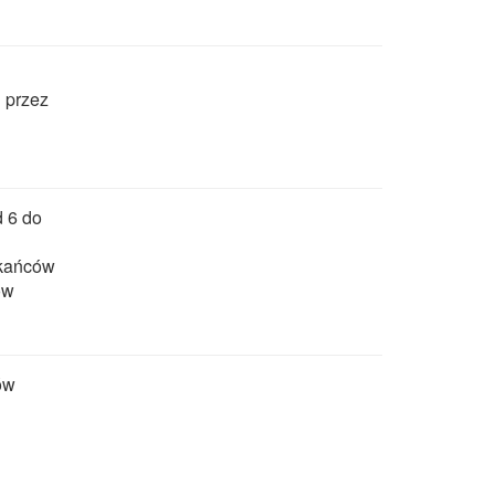
 przez
 6 do
zkańców
ów
ów