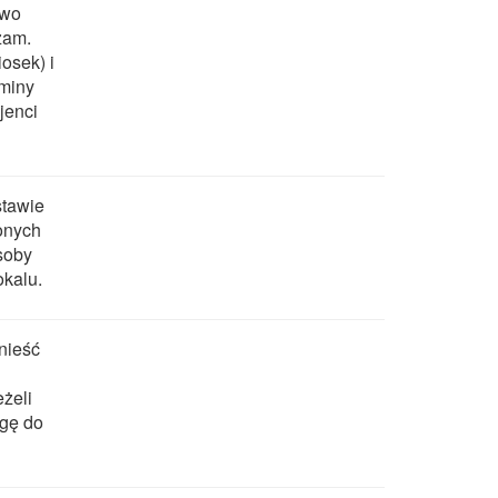
awo
zam.
osek) i
gminy
jenci
stawie
ionych
soby
kalu.
nieść
eżeli
rgę do