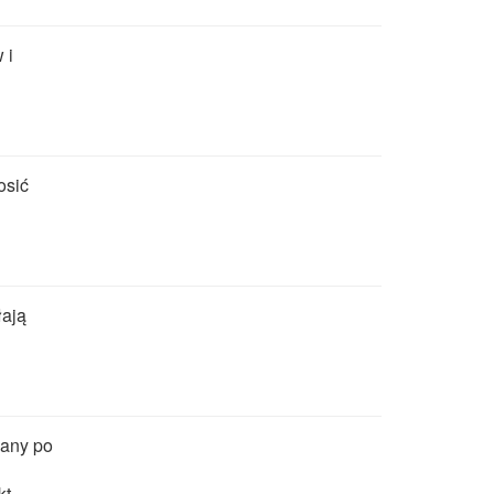
 i
osić
łają
wany po
t.