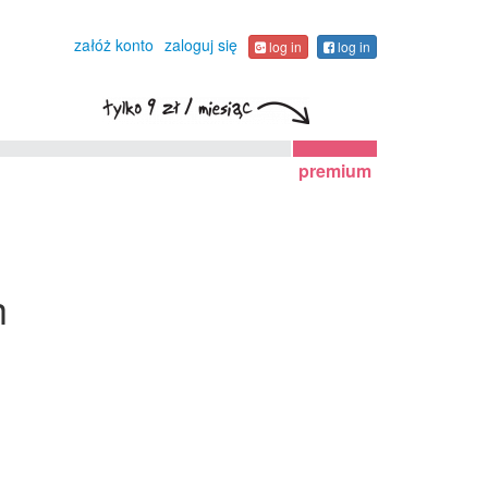
załóż konto
zaloguj się
log in
log in
premium
h