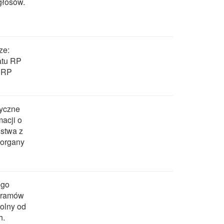
głosów.
ze:
atu RP
a RP
dyczne
macji o
stwa z
 organy
ego
ogramów
olny od
h.