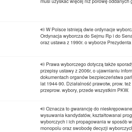
musi uzyskać więcej niż połowę oddanych 
W Polsce istnieją dwie ordynacje wyborc
Ordynacja wyborcza do Sejmu Rp i do Sen
oraz ustawa z 1990r. o wyborze Prezydent
Prawa wyborczego dotyczą także spora
przepisy ustawy z 2006r, o ujawnianiu infor
dokumentach organów bezpieczeństwa pań
lat 1944-90. Działalność prawotw, prow. też
przeprow. wybory, przede wszystkim PKW.
Oznacza to gwarancję do nieskrępowan
wysuwania kandydatów, kształtowanai pr
wyborczych i ich propagowania w sposób w
monopolu oraz swobodę decyzji wyborczyc