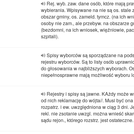
Rej. wyb. zaw. dane osób, które mają pr
wybierania. Wpisywane na nie są os. stale 
obszar gminy, os. zameld. tymcz. (na ich wni
osoby nie zam., ale przebyw. na obszarze 
(bezdomni, na ich wniosek, więźniowie, pac
szpitali).
Spisy wyborców są sporządzane na pod
rejestru wyborców. Są to listy osób uprawn
do głosowania w najbliższych wyborach. O
niepełnosprawne mają możliwość wyboru lo
Rejestry i spisy są jawne. KAżdy może w
od nich reklamację do wójta//. Musi być ona
rozpatrz. i ew. uwzględniona w ciąg 3 dni. J
rekl. nie zsotanie uwzgl. można wnieść ska
sądu rejon., którego rozstrz. jest ostateczne.