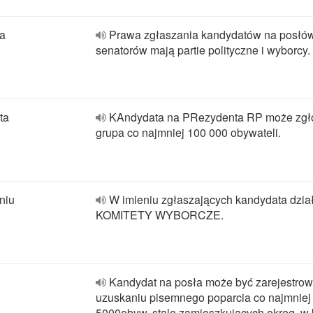
na
Prawa zgłaszania kandydatów na posłów
senatorów mają partie polityczne i wyborcy.
ta
KAndydata na PRezydenta RP może zgł
grupa co najmniej 100 000 obywateli.
niu
W imieniu zgłaszających kandydata dzia
KOMITETY WYBORCZE.
Kandydat na posła może być zarejestro
uzuskaniu pisemnego poparcia co najmniej
5000obyw. stale zamieszkujących okręg, w k