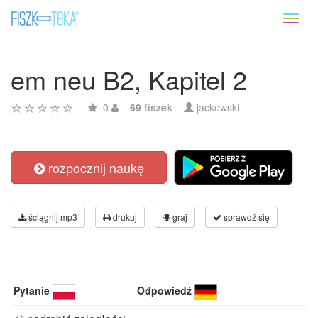
Toggl
naviga
em neu B2, Kapitel 2
0
69 fiszek
jackowski
rozpocznij naukę
ściągnij mp3
drukuj
graj
sprawdź się
Pytanie
Odpowiedź