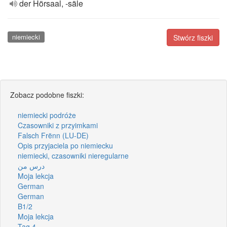
der Hörsaal, -säle
niemiecki
Stwórz fiszki
Zobacz podobne fiszki:
niemiecki podróże
Czasowniki z przyimkami
Falsch Frënn (LU-DE)
Opis przyjaciela po niemiecku
niemiecki, czasowniki nieregularne
درس من
Moja lekcja
German
German
B1/2
Moja lekcja
Tag 4