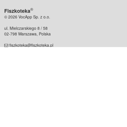
®
Fiszkoteka
© 2026 VocApp Sp. z o.o.
ul. Mielczarskiego 8 / 58
02-798 Warszawa, Polska
fiszkoteka@fiszkoteka.pl
NIP: 951 245 79 19
REGON: 369 727 696
Kontakt
O firmie
odezwij się do nas
o nas
współpraca
partnerzy