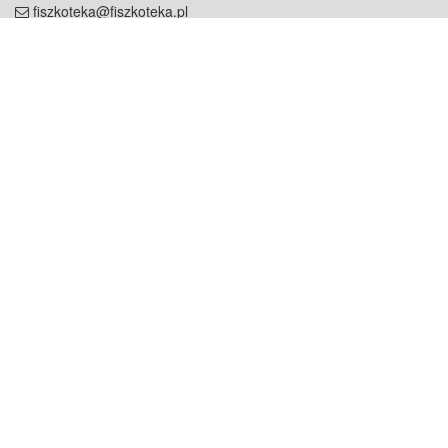
fiszkoteka@fiszkoteka.pl
NIP: 951 245 79 19
REGON: 369 727 696
Kontakt
O firmie
odezwij się do nas
o nas
współpraca
partnerzy
dla prasy
praca
staż
Oferty
blog
dla rodzin
2000+ opinii
dla korepetytorów
Warunki