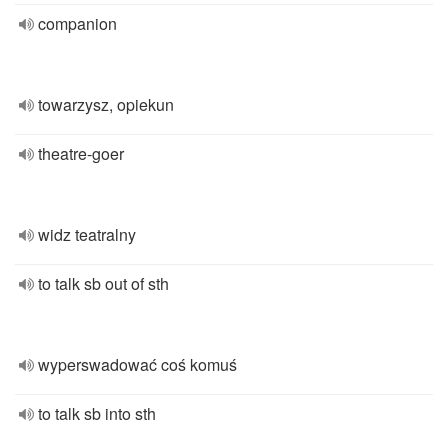
companion
towarzysz, opiekun
theatre-goer
widz teatralny
to talk sb out of sth
wyperswadować coś komuś
to talk sb into sth