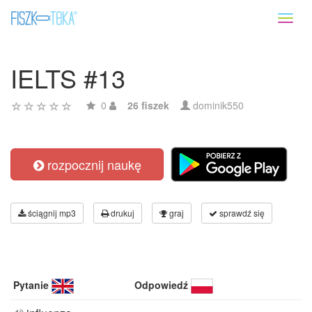
Toggl
naviga
IELTS #13
0
26 fiszek
dominik550
rozpocznij naukę
ściągnij mp3
drukuj
graj
sprawdź się
Pytanie
Odpowiedź