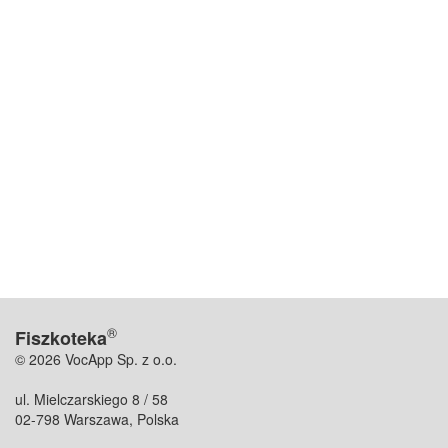
®
Fiszkoteka
© 2026 VocApp Sp. z o.o.
ul. Mielczarskiego 8 / 58
02-798 Warszawa, Polska