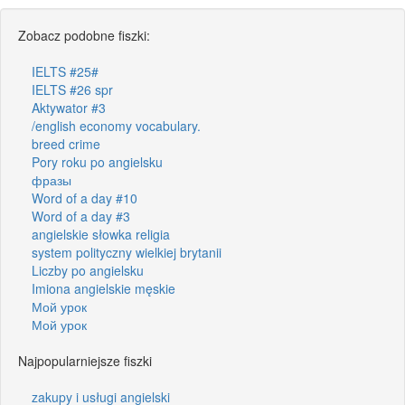
Zobacz podobne fiszki:
IELTS #25#
IELTS #26 spr
Aktywator #3
/english economy vocabulary.
breed crime
Pory roku po angielsku
фразы
Word of a day #10
Word of a day #3
angielskie słowka religia
system polityczny wielkiej brytanii
Liczby po angielsku
Imiona angielskie męskie
Мой урок
Мой урок
Najpopularniejsze fiszki
zakupy i usługi angielski