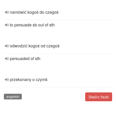
namówić kogoś do czegoś
to persuade sb out of sth
odwodzić kogoś od czegoś
persuaded of sth
przekonany o czymś
angielski
Stwórz fiszki