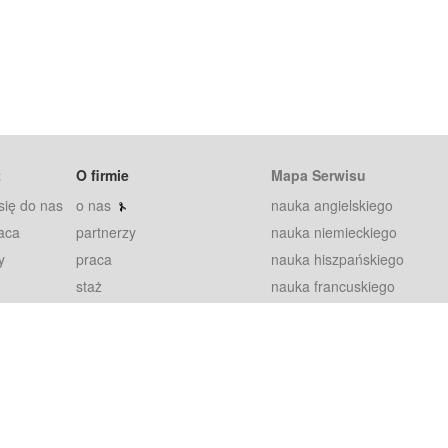
t
O firmie
Mapa Serwisu
się do nas
o nas
nauka angielskiego
aca
partnerzy
nauka niemieckiego
y
praca
nauka hiszpańskiego
staż
nauka francuskiego
blog
nauka rosyjskiego
in
2000+ opinii
nauka norweskiego
petytorów
nauka szwedzkiego
Warunki
fiszki
100% gwarancja
sze pytania
najnowsze lekcje
regulamin