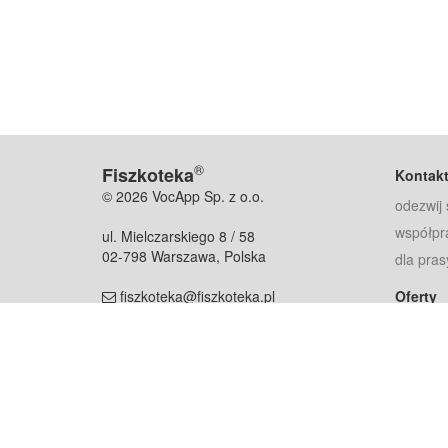
®
Fiszkoteka
Kontak
© 2026 VocApp Sp. z o.o.
odezwij 
współpr
ul. Mielczarskiego 8 / 58
02-798 Warszawa, Polska
dla pras
fiszkoteka@fiszkoteka.pl
Oferty
dla rodz
NIP: 951 245 79 19
dla kore
REGON: 369 727 696
Pomoc
Najczęst