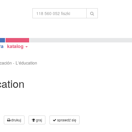
ła
katalog
cación - L'éducation
cation
drukuj
graj
sprawdź się