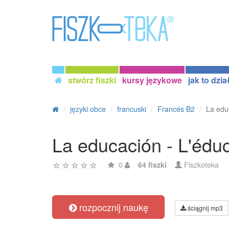
stwórz fiszki
kursy językowe
jak to dzia
języki obce
francuski
Francés B2
La edu
La educación - L'édu
0
64 fiszki
Fiszkoteka
rozpocznij naukę
ściągnij mp3