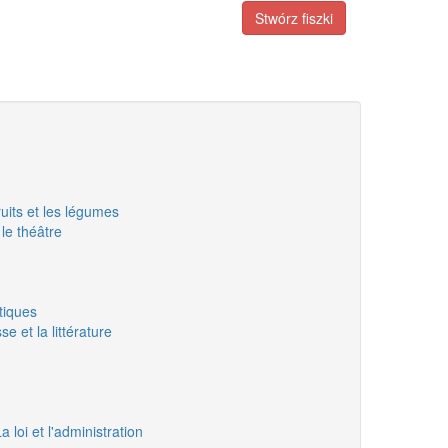
Stwórz fiszki
ruits et les légumes
 le théâtre
tiques
se et la littérature
 loi et l'administration