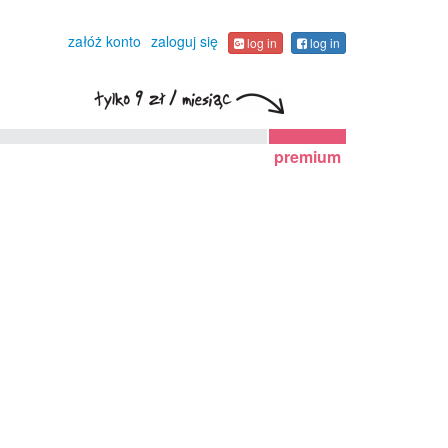
załóż konto
zaloguj się
log in
log in
premium