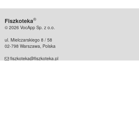
®
Fiszkoteka
© 2026 VocApp Sp. z o.o.
ul. Mielczarskiego 8 / 58
02-798 Warszawa, Polska
fiszkoteka@fiszkoteka.pl
NIP: 951 245 79 19
REGON: 369 727 696
Kontakt
O firmie
odezwij się do nas
o nas