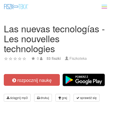
Toggl
naviga
Las nuevas tecnologías -
Les nouvelles
technologies
0
53 fiszki
Fiszkoteka
rozpocznij naukę
ściągnij mp3
drukuj
graj
sprawdź się