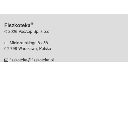
®
Fiszkoteka
© 2026 VocApp Sp. z o.o.
ul. Mielczarskiego 8 / 58
02-798 Warszawa, Polska
fiszkoteka@fiszkoteka.pl
NIP: 951 245 79 19
REGON: 369 727 696
Kontakt
O firmie