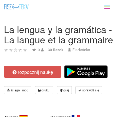
Toggl
naviga
La lengua y la gramática -
La langue et la grammaire
0
30 fiszek
Fiszkoteka
rozpocznij naukę
ściągnij mp3
drukuj
graj
sprawdź się