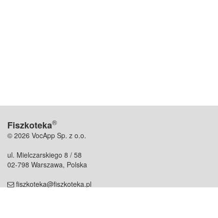
®
Fiszkoteka
© 2026 VocApp Sp. z o.o.
ul. Mielczarskiego 8 / 58
02-798 Warszawa, Polska
fiszkoteka@fiszkoteka.pl
NIP: 951 245 79 19
REGON: 369 727 696