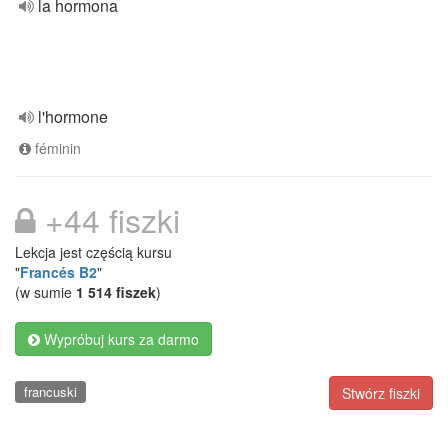
la hormona
l'hormone
féminin
+44 fiszki
Lekcja jest częścią kursu
"
Francés B2
"
(w sumie
1 514 fiszek
)
Wypróbuj kurs za darmo
francuski
Stwórz fiszki