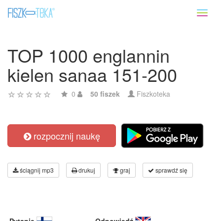
Toggl
naviga
TOP 1000 englannin
kielen sanaa 151-200
0
50 fiszek
Fiszkoteka
rozpocznij naukę
ściągnij mp3
drukuj
graj
sprawdź się