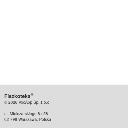
®
Fiszkoteka
© 2026 VocApp Sp. z o.o.
ul. Mielczarskiego 8 / 58
02-798 Warszawa, Polska