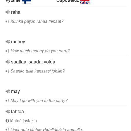
Pytanie
Odpowiedź
raha
Kuinka paljon rahaa tienaat?
money
How much money do you earn?
saattaa, saada, voida
Saanko tulla kanssasi juhliin?
may
May I go with you to the party?
lähteä
lähteä jostakin
Linja-auto lähtee yhdeltätoista aamulla.