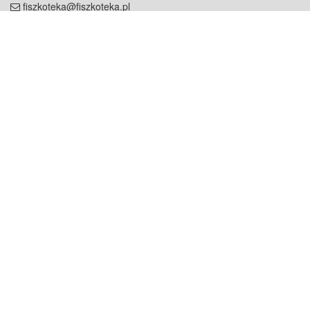
fiszkoteka@fiszkoteka.pl
NIP: 951 245 79 19
REGON: 369 727 696
Kontakt
O firmie
odezwij się do nas
o nas
współpraca
partnerzy
dla prasy
praca
staż
Oferty
blog
dla rodzin
2000+ opinii
dla korepetytorów
Warunki