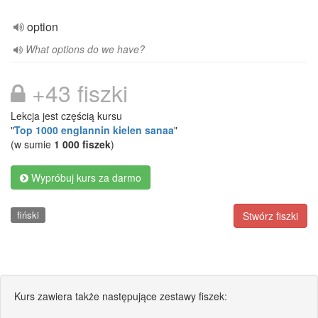
option
What options do we have?
+43 fiszki
Lekcja jest częścią kursu
"
Top 1000 englannin kielen sanaa
"
(w sumie
1 000 fiszek
)
Wypróbuj kurs za darmo
fiński
Stwórz fiszki
Kurs zawiera także następujące zestawy fiszek: