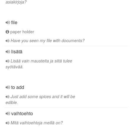
asiakirjoja?
file
paper holder
Have you seen my file with documents?
lisätä
Lisää vain mausteita ja siitä tulee
syötävää.
to add
Just add some spices and it will be
edible.
vaihtoehto
Mitä vaihtoehtoja meillä on?