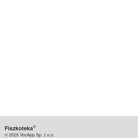
®
Fiszkoteka
© 2026 VocApp Sp. z o.o.