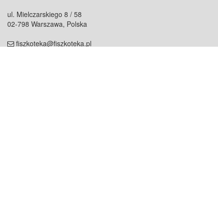
ul. Mielczarskiego 8 / 58
02-798 Warszawa, Polska
fiszkoteka@fiszkoteka.pl
NIP: 951 245 79 19
REGON: 369 727 696
Kontakt
O firmie
odezwij się do nas
o nas
współpraca
partnerzy
dla prasy
praca
staż
Oferty