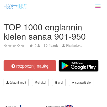
Toggl
naviga
TOP 1000 englannin
kielen sanaa 901-950
0
50 fiszek
Fiszkoteka
rozpocznij naukę
ściągnij mp3
drukuj
graj
sprawdź się