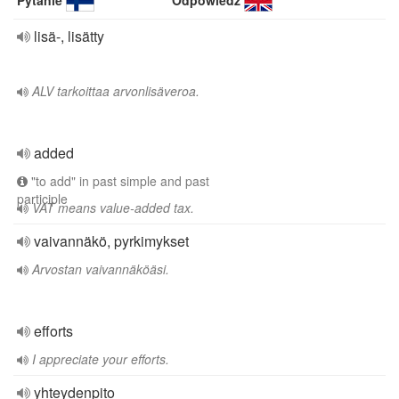
Pytanie
Odpowiedź
lisä-, lisätty
ALV tarkoittaa arvonlisäveroa.
added
"to add" in past simple and past
participle
VAT means value-added tax.
vaivannäkö, pyrkimykset
Arvostan vaivannäköäsi.
efforts
I appreciate your efforts.
yhteydenpito