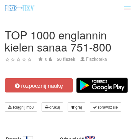
Toggl
naviga
TOP 1000 englannin
kielen sanaa 751-800
0
50 fiszek
Fiszkoteka
rozpocznij naukę
ściągnij mp3
drukuj
graj
sprawdź się