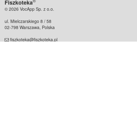
®
Fiszkoteka
© 2026 VocApp Sp. z o.o.
ul. Mielczarskiego 8 / 58
02-798 Warszawa, Polska
fiszkoteka@fiszkoteka.pl
NIP: 951 245 79 19
REGON: 369 727 696
Kontakt
O firmie
odezwij się do nas
o nas
współpraca
partnerzy
dla prasy
praca