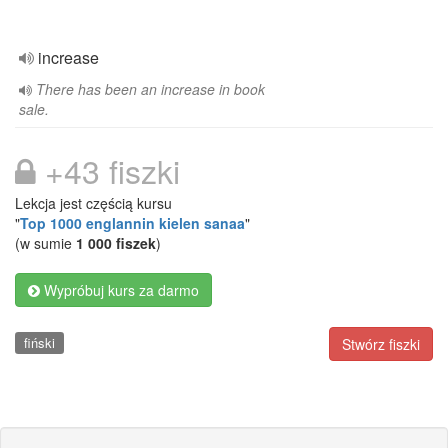
increase
There has been an increase in book
sale.
+43 fiszki
Lekcja jest częścią kursu
"
Top 1000 englannin kielen sanaa
"
(w sumie
1 000 fiszek
)
Wypróbuj kurs za darmo
fiński
Stwórz fiszki