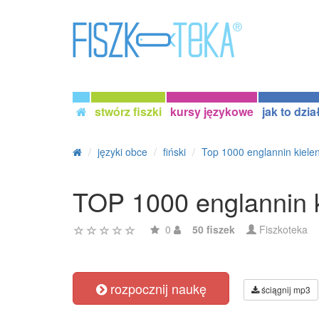
stwórz fiszki
kursy językowe
jak to dzia
języki obce
fiński
Top 1000 englannin kiele
TOP 1000 englannin 
0
50 fiszek
Fiszkoteka
rozpocznij naukę
ściągnij mp3