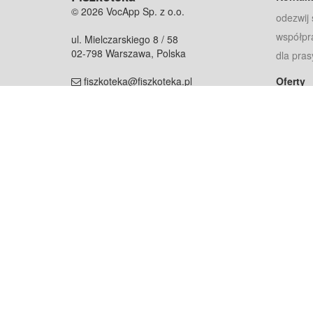
© 2026 VocApp Sp. z o.o.
odezwij 
współpr
ul. Mielczarskiego 8 / 58
02-798 Warszawa, Polska
dla pras
fiszkoteka@fiszkoteka.pl
Oferty
dla rodz
NIP: 951 245 79 19
dla kore
REGON: 369 727 696
Pomoc
Najczęst
Projekt współf