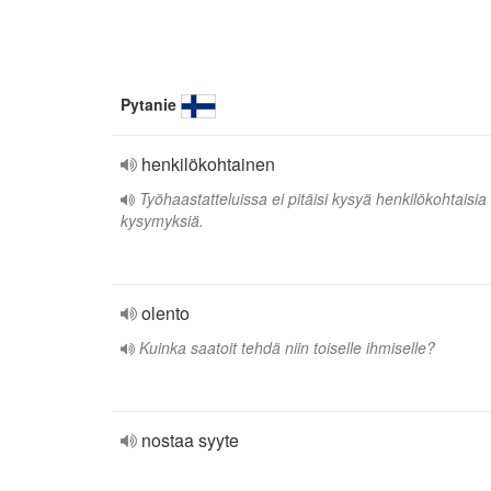
Pytanie
henkilökohtainen
Työhaastatteluissa ei pitäisi kysyä henkilökohtaisia
kysymyksiä.
olento
Kuinka saatoit tehdä niin toiselle ihmiselle?
nostaa syyte