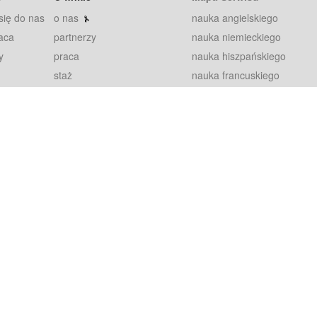
się do nas
o nas
nauka angielskiego
aca
partnerzy
nauka niemieckiego
y
praca
nauka hiszpańskiego
staż
nauka francuskiego
blog
nauka rosyjskiego
in
2000+ opinii
nauka norweskiego
petytorów
nauka szwedzkiego
Warunki
fiszki
100% gwarancja
sze pytania
najnowsze lekcje
regulamin
Extra
prywatność i ciasteczka
RODO
plugin
inansowany przez Unię Europejską ze środków Europejskiego Funduszu Rozwoju Regionalnego w ramach Programu Operacyjnego Int