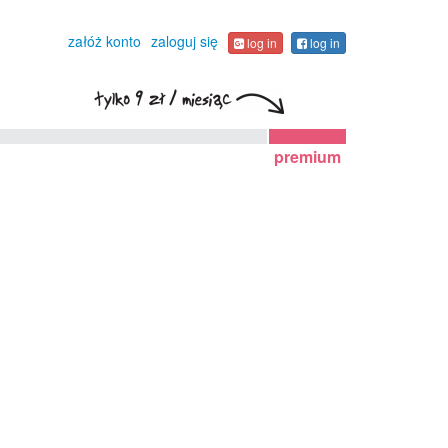
załóż konto
zaloguj się
log in
log in
premium