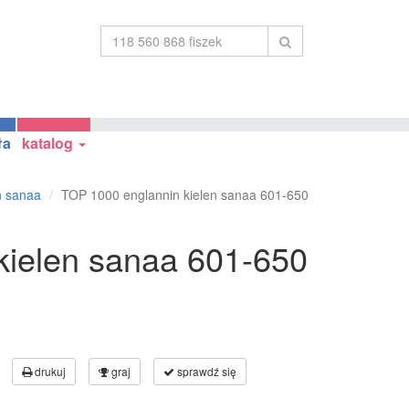
ła
katalog
n sanaa
TOP 1000 englannin kielen sanaa 601-650
kielen sanaa 601-650
drukuj
graj
sprawdź się