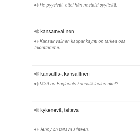
He pyysivät, ettei hän nostaisi syytteitä.
kansainvälinen
Kansainvälinen kaupankäynti on tärkeä osa
talouttamme.
kansallis-, kansallinen
Mikä on Englannin kansallislaulun nimi?
kykenevä, taitava
Jenny on taitava sihteeri.