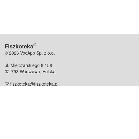
®
Fiszkoteka
© 2026 VocApp Sp. z o.o.
ul. Mielczarskiego 8 / 58
02-798 Warszawa, Polska
fiszkoteka@fiszkoteka.pl
NIP: 951 245 79 19
REGON: 369 727 696