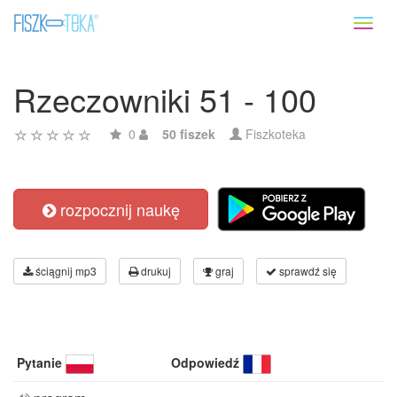
Toggl
naviga
Rzeczowniki 51 - 100
0
50 fiszek
Fiszkoteka
rozpocznij naukę
ściągnij mp3
drukuj
graj
sprawdź się
Pytanie
Odpowiedź