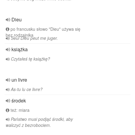
Dieu
po francusku słowo "Dieu" używa się
bez rodzajnika
Seul Dieu peut me juger.
książka
Czytałeś tę książkę?
un livre
As-tu lu ce livre?
środek
też: miara
Państwo musi podjąć środki, aby
walczyć z bezrobociem.