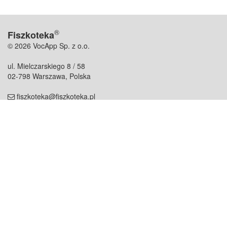
®
Fiszkoteka
© 2026 VocApp Sp. z o.o.
ul. Mielczarskiego 8 / 58
02-798 Warszawa, Polska
fiszkoteka@fiszkoteka.pl
NIP: 951 245 79 19
REGON: 369 727 696
Kontakt
O firmie