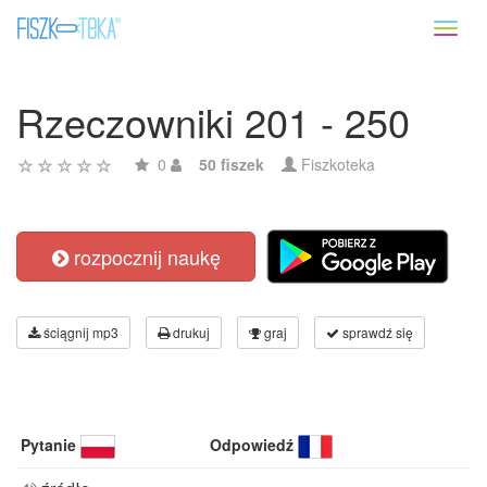
Toggl
naviga
Rzeczowniki 201 - 250
0
50 fiszek
Fiszkoteka
rozpocznij naukę
ściągnij mp3
drukuj
graj
sprawdź się
Pytanie
Odpowiedź