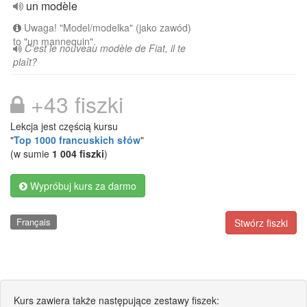
un modèle
Uwaga! "Model/modelka" (jako zawód)
to "un mannequin".
C'est le nouveau modèle de Fiat, il te
plaît?
+43 fiszki
Lekcja jest częścią kursu
"
Top 1000 francuskich słów
"
(w sumie
1 004 fiszki
)
Wypróbuj kurs za darmo
Français
Stwórz fiszki
Kurs zawiera także następujące zestawy fiszek: