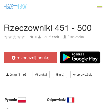
Toggl
naviga
Rzeczowniki 451 - 500
0
50 fiszek
Fiszkoteka
rozpocznij naukę
ściągnij mp3
drukuj
graj
sprawdź się
Pytanie
Odpowiedź