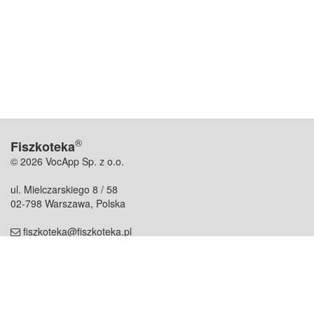
®
Fiszkoteka
© 2026 VocApp Sp. z o.o.
ul. Mielczarskiego 8 / 58
02-798 Warszawa, Polska
fiszkoteka@fiszkoteka.pl
NIP: 951 245 79 19
REGON: 369 727 696