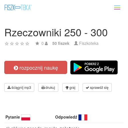
Toggl
naviga
Rzeczowniki 250 - 300
0
50 fiszek
Fiszkoteka
rozpocznij naukę
ściągnij mp3
drukuj
graj
sprawdź się
Pytanie
Odpowiedź