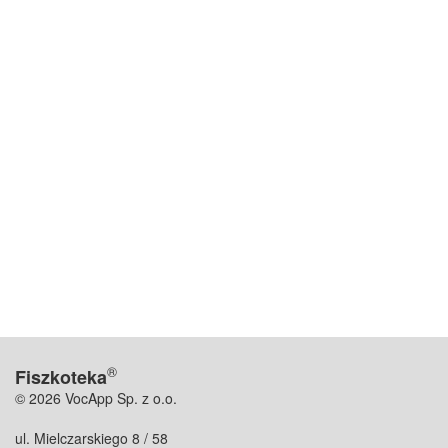
®
Fiszkoteka
© 2026 VocApp Sp. z o.o.
ul. Mielczarskiego 8 / 58