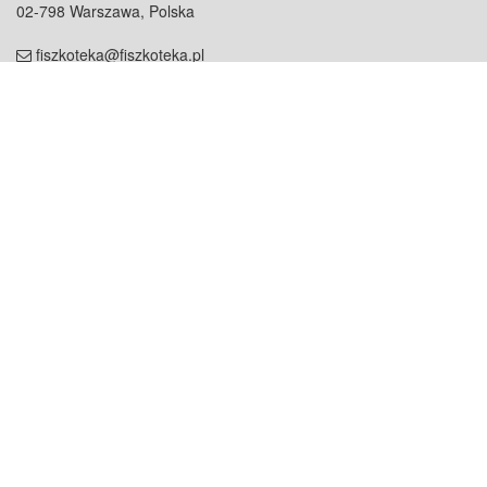
02-798 Warszawa, Polska
fiszkoteka@fiszkoteka.pl
NIP: 951 245 79 19
REGON: 369 727 696
Kontakt
O firmie
odezwij się do nas
o nas
współpraca
partnerzy
dla prasy
praca
staż
Oferty
blog
dla rodzin
2000+ opinii