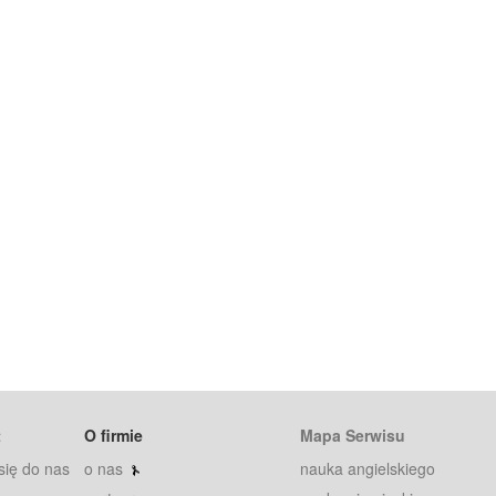
t
O firmie
Mapa Serwisu
się do nas
o nas
nauka angielskiego