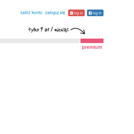
załóż konto
zaloguj się
log in
log in
premium