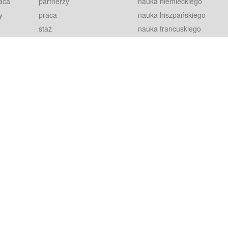
aca
partnerzy
nauka niemieckiego
y
praca
nauka hiszpańskiego
staż
nauka francuskiego
blog
nauka rosyjskiego
in
2000+ opinii
nauka norweskiego
petytorów
nauka szwedzkiego
Warunki
fiszki
100% gwarancja
sze pytania
najnowsze lekcje
regulamin
Extra
prywatność i ciasteczka
RODO
plugin
inansowany przez Unię Europejską ze środków Europejskiego Funduszu Rozwoju Regionalnego w ramach Programu Operacyjnego Int
z się więcej.