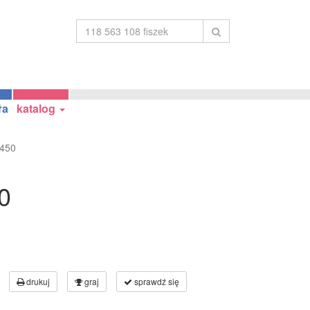
ła
katalog
 450
0
drukuj
graj
sprawdź się