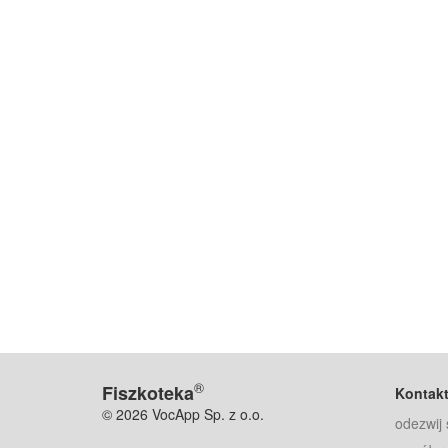
®
Fiszkoteka
Kontak
© 2026 VocApp Sp. z o.o.
odezwij 