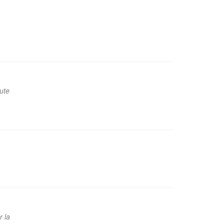
ute
 la