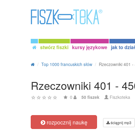
stwórz fiszki
kursy językowe
jak to dzia
Top 1000 francuskich słów
Rzeczowniki 401 -
Rzeczowniki 401 - 45
0
50 fiszek
Fiszkoteka
rozpocznij naukę
ściągnij mp3