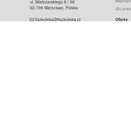
współpr
ul. Mielczarskiego 8 / 58
02-798 Warszawa, Polska
dla pras
fiszkoteka@fiszkoteka.pl
Oferty
dla rodz
NIP: 951 245 79 19
dla kore
REGON: 369 727 696
Pomoc
Najczęst
Projekt współf
Rozwój.
Dowied