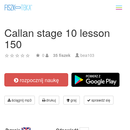
Toggl
naviga
Callan stage 10 lesson
150
0
35 fiszek
bea103
rozpocznij naukę
ściągnij mp3
drukuj
graj
sprawdź się