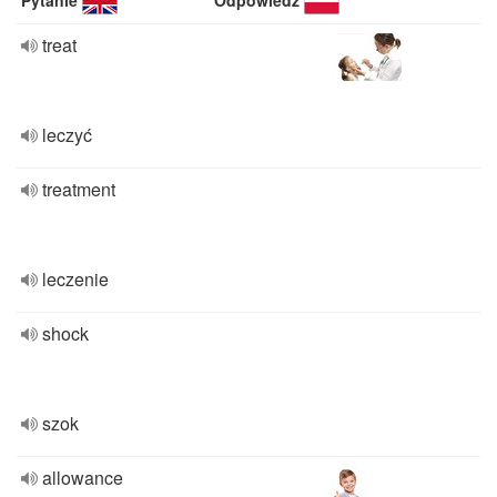
Pytanie
Odpowiedź
treat
leczyć
treatment
leczenie
shock
szok
allowance