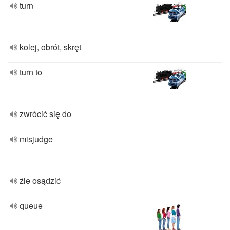
turn
kolej, obrót, skręt
turn to
zwrócić się do
misjudge
źle osądzić
queue