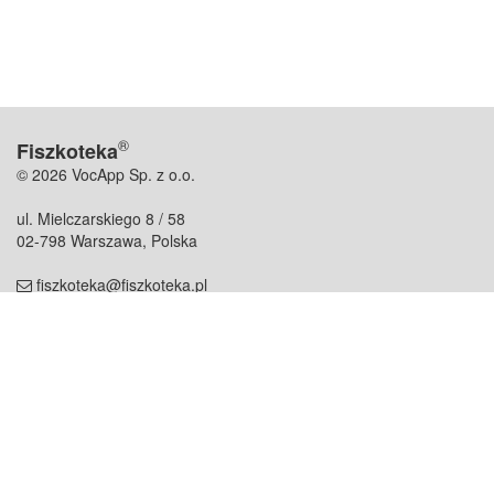
®
Fiszkoteka
© 2026 VocApp Sp. z o.o.
ul. Mielczarskiego 8 / 58
02-798 Warszawa, Polska
fiszkoteka@fiszkoteka.pl
NIP: 951 245 79 19
REGON: 369 727 696