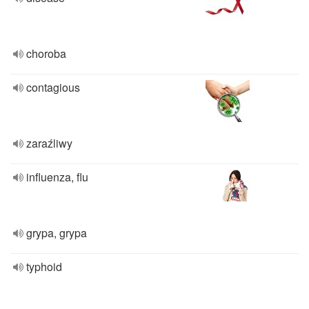
choroba
contagious
zaraźliwy
influenza, flu
grypa, grypa
typhoid