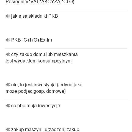
Posrednie(*VAT,*AKCYZA,*CLO)
jakie sa skladniki PKB
PKB=C+I+G+Ex-Im
czy zakup domu lub mieszkania
jest wydatkiem konsumpcyjnym
nie, to jest inwestycja (jedyna jaka
moze podjac gosp. domowe)
co obejmuja inwestycje
zakup maszyn i urzadzen, zakup