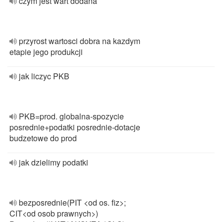
czym jest wart dodana
przyrost wartosci dobra na kazdym
etapie jego produkcji
jak liczyc PKB
PKB=prod. globalna-spozycie
posrednie+podatki posrednie-dotacje
budzetowe do prod
jak dzielimy podatki
bezposrednie(PIT <od os. fiz>;
CIT<od osob prawnych>)