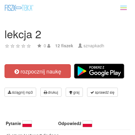
Toggl
naviga
lekcja 2
0
12 fiszek
sznapkadh
rozpocznij naukę
ściągnij mp3
drukuj
graj
sprawdź się
Pytanie
Odpowiedź