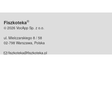
®
Fiszkoteka
© 2026 VocApp Sp. z o.o.
ul. Mielczarskiego 8 / 58
02-798 Warszawa, Polska
fiszkoteka@fiszkoteka.pl
NIP: 951 245 79 19
REGON: 369 727 696
Kontakt
O firmie