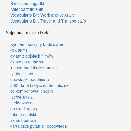
Śmieszne zagadki
Kalendarz imienin
Vocabulario B1: Work and Jobs 2/7
Vocabulario B1: Travel and Transport 2/8
Najpopularniejsze fiszki
wymien maszyny budowlane
kbk akms
cytaty z polskich filmów
cytaty po angielsku
imiona angielskie damskie
tytuły filmów
obowiązki podoficera
p 83 dane taktyczno techniczne
co komponował chopin
tachyfilaksja
meldowanie
poczet flagowy
rekordy polski
akms budowa
karta cscs pytania i odpowiedzi