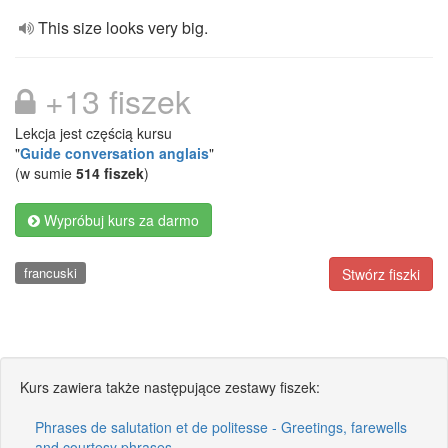
This size looks very big.
+13 fiszek
Lekcja jest częścią kursu
"
Guide conversation anglais
"
(w sumie
514 fiszek
)
Wypróbuj kurs za darmo
francuski
Stwórz fiszki
Kurs zawiera także następujące zestawy fiszek:
Phrases de salutation et de politesse - Greetings, farewells
and courtesy phrases