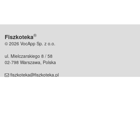
®
Fiszkoteka
© 2026 VocApp Sp. z o.o.
ul. Mielczarskiego 8 / 58
02-798 Warszawa, Polska
fiszkoteka@fiszkoteka.pl
NIP: 951 245 79 19
REGON: 369 727 696