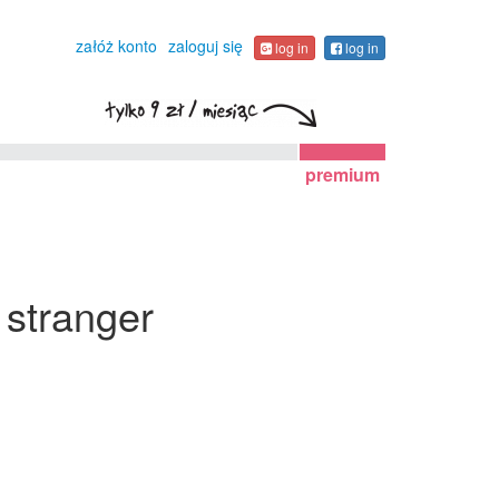
załóż konto
zaloguj się
log in
log in
premium
 stranger