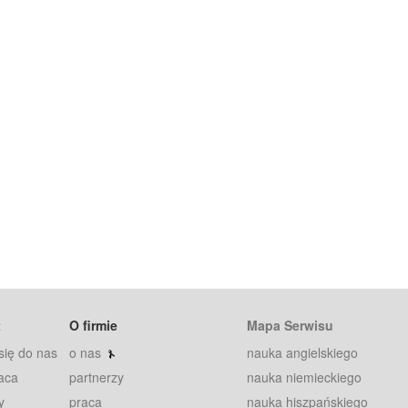
t
O firmie
Mapa Serwisu
się do nas
o nas
nauka angielskiego
aca
partnerzy
nauka niemieckiego
y
praca
nauka hiszpańskiego