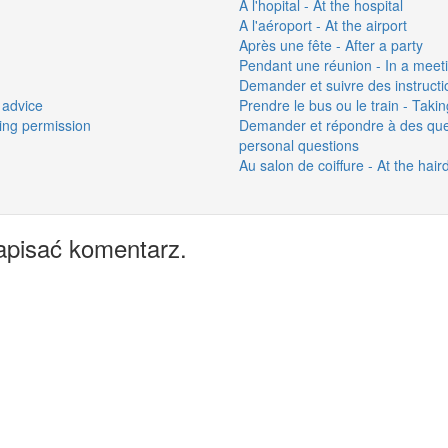
A l'hopital - At the hospital
A l'aéroport - At the airport
Après une fête - After a party
Pendant une réunion - In a meet
Demander et suivre des instructio
 advice
Prendre le bus ou le train - Takin
ing permission
Demander et répondre à des que
personal questions
Au salon de coiffure - At the hair
apisać komentarz.