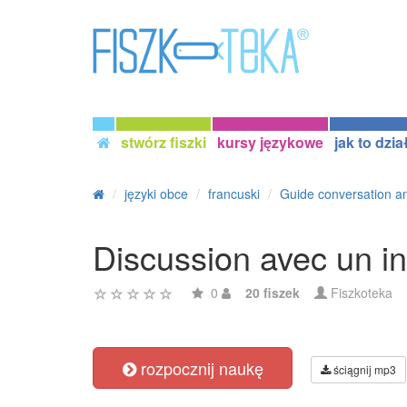
stwórz fiszki
kursy językowe
jak to dzia
języki obce
francuski
Guide conversation an
Discussion avec un in
0
20 fiszek
Fiszkoteka
rozpocznij naukę
ściągnij mp3