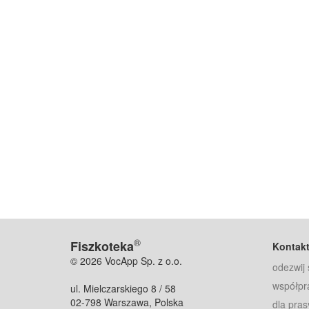
®
Fiszkoteka
Kontak
© 2026 VocApp Sp. z o.o.
odezwij 
współpr
ul. Mielczarskiego 8 / 58
02-798 Warszawa, Polska
dla pras