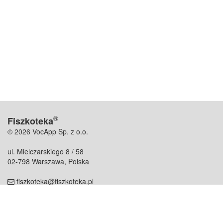
®
Fiszkoteka
© 2026 VocApp Sp. z o.o.
ul. Mielczarskiego 8 / 58
02-798 Warszawa, Polska
fiszkoteka@fiszkoteka.pl
NIP: 951 245 79 19
REGON: 369 727 696