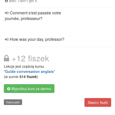
also: I don't get it.
Comment s'est passée votre
journée, professeur?
How was your day, professor?
+12 fiszek
Lekcja jest częścią kursu
"
Guide conversation anglais
"
(w sumie
514 fiszek
)
Wypróbuj kurs za darmo
francuski
Stwórz fiszki