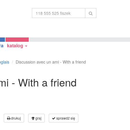
ła
katalog
glais
Discussion avec un ami - With a friend
i - With a friend
drukuj
graj
sprawdź się