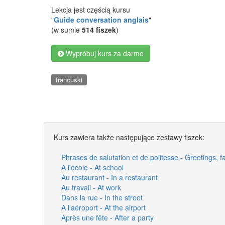
Lekcja jest częścią kursu
"
Guide conversation anglais
"
(w sumie
514 fiszek
)
Wypróbuj kurs za darmo
francuski
Kurs zawiera także następujące zestawy fiszek:
Phrases de salutation et de politesse - Greetings, 
A l'école - At school
Au restaurant - In a restaurant
Au travail - At work
Dans la rue - In the street
A l'aéroport - At the airport
Après une fête - After a party