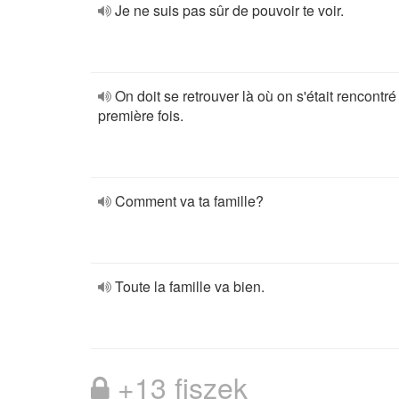
Je ne suis pas sûr de pouvoir te voir.
On doit se retrouver là où on s'était rencontré
première fois.
Comment va ta famille?
Toute la famille va bien.
+13 fiszek