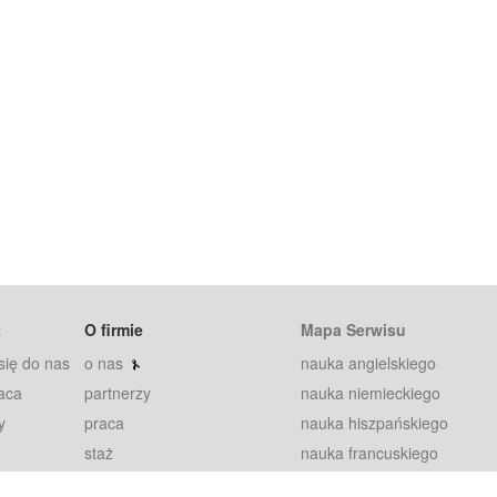
t
O firmie
Mapa Serwisu
się do nas
o nas
nauka angielskiego
aca
partnerzy
nauka niemieckiego
y
praca
nauka hiszpańskiego
staż
nauka francuskiego
blog
nauka rosyjskiego