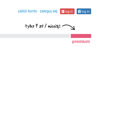
załóż konto
zaloguj się
log in
log in
premium