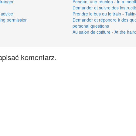
tranger
Pendant une réunion - In a meet
Demander et suivre des instructio
 advice
Prendre le bus ou le train - Takin
ing permission
Demander et répondre à des que
personal questions
Au salon de coiffure - At the hair
apisać komentarz.