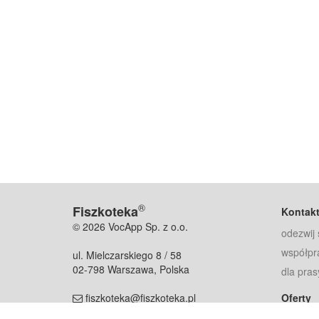
®
Fiszkoteka
Kontak
© 2026 VocApp Sp. z o.o.
odezwij 
współpr
ul. Mielczarskiego 8 / 58
02-798 Warszawa, Polska
dla pras
fiszkoteka@fiszkoteka.pl
Oferty