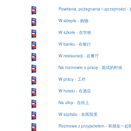
Powitania, pożegnania i uprzejmości
W sklepie - 购物
W szkole - 在学校
W banku - 在银行
W restauracji - 在餐厅
Na rozmowie o pracę - 面试的时候
W pracy - 工作
W hotelu - 在酒店
Na ulicy - 在街上
W szpitalu - 在医院里
Rozmowa z przyjacielem - 和朋友一