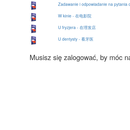
Zadawanie i odpowiadanie na pyta
W kinie - 在电影院
U fryzjera - 在理发店
U dentysty - 看牙医
Musisz się zalogować, by móc n