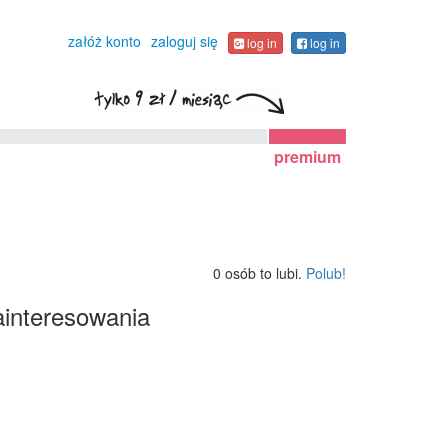
załóż konto
zaloguj się
log in
log in
premium
0 osób to lubi.
Polub!
interesowania