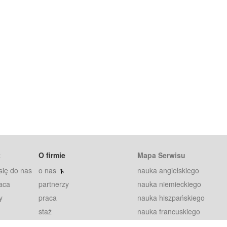
t
O firmie
Mapa Serwisu
się do nas
o nas
nauka angielskiego
aca
partnerzy
nauka niemieckiego
y
praca
nauka hiszpańskiego
staż
nauka francuskiego
blog
nauka rosyjskiego