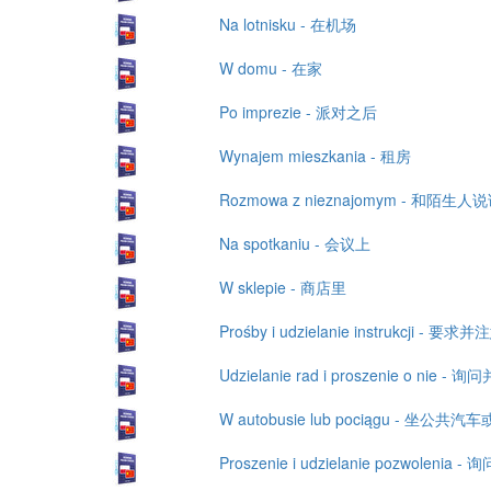
Na lotnisku - 在机场
W domu - 在家
Po imprezie - 派对之后
Wynajem mieszkania - 租房
Rozmowa z nieznajomym - 和陌生人
Na spotkaniu - 会议上
W sklepie - 商店里
Prośby i udzielanie instrukcji - 要
Udzielanie rad i proszenie o nie 
W autobusie lub pociągu - 坐公共汽
Proszenie i udzielanie pozwoleni