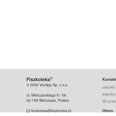
®
Fiszkoteka
Kontak
© 2026 VocApp Sp. z o.o.
odezwij 
współpr
ul. Mielczarskiego 8 / 58
02-798 Warszawa, Polska
dla pras
fiszkoteka@fiszkoteka.pl
Oferty