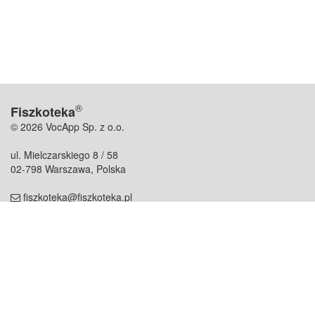
®
Fiszkoteka
© 2026 VocApp Sp. z o.o.
ul. Mielczarskiego 8 / 58
02-798 Warszawa, Polska
fiszkoteka@fiszkoteka.pl
NIP: 951 245 79 19
REGON: 369 727 696