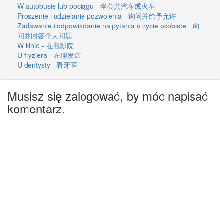
W autobusie lub pociągu - 坐公共汽车或火车
Proszenie i udzielanie pozwolenia - 询问并给予允许
Zadawanie i odpowiadanie na pytania o życie osobiste - 询
问并回答个人问题
W kinie - 在电影院
U fryzjera - 在理发店
U dentysty - 看牙医
Musisz się zalogować, by móc napisać
komentarz.