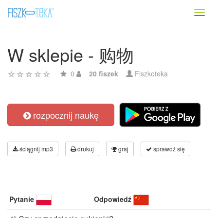
Toggl
naviga
W sklepie - 购物
0
20 fiszek
Fiszkoteka
rozpocznij naukę
ściągnij mp3
drukuj
graj
sprawdź się
Pytanie
Odpowiedź