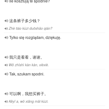
Ile kosztują te spodnie?
这条裤子多少钱？
Zhè tiáo kùzi duōshǎo qián?
Tylko się rozglądam, dziękuję.
我只是看看，谢谢。
Wǒ zhǐshì kàn kàn, xièxiè.
Tak, szukam spodni.
可以啊，我想买裤子。
Kěyǐ a, wǒ xiǎng mǎi kùzi.