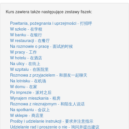
Kurs zawiera także następujące zestawy fiszek:
Powitania, pożegnania i uprzejmości - 打招呼
W szkole - 在学校
W banku - 在银行
W restauracji - 在餐厅
Na rozmowie o pracę - 面试的时候
W pracy - 工作
W hotelu - 在酒店
Na ulicy - 在街上
W szpitalu - 在医院里
Rozmowa z przyjacielem - 和朋友一起聊天
Na lotnisku - 在机场
W domu - 在家
Po imprezie - 派对之后
Wynajem mieszkania - 租房
Rozmowa z nieznajomym - 和陌生人说话
Na spotkaniu - 会议上
W sklepie - 商店里
Prośby i udzielanie instrukcji - 要求并注意指示
Udzielanie rad i proszenie o nie - 询问并提出建议