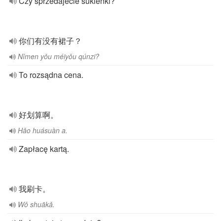
Czy sprzedajecie sukienki?
你们有没有裙子？
Nǐmen yǒu méiyǒu qúnzi?
To rozsądna cena.
好划算啊。
Hǎo huásuàn a.
Zapłacę kartą.
我刷卡。
Wǒ shuākǎ.