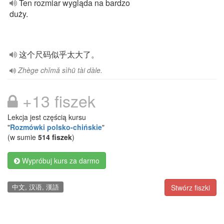
Ten rozmiar wygląda na bardzo
duży.
这个尺码似乎太大了。
Zhège chǐmǎ sìhū tài dàle.
+13 fiszek
Lekcja jest częścią kursu
"
Rozmówki polsko-chińskie
"
(w sumie
514 fiszek
)
Wypróbuj kurs za darmo
中文, 汉语, 漢語
Stwórz fiszki