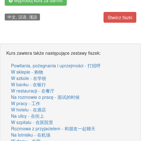
Wypróbuj kurs za darmo
中文, 汉语, 漢語
Stwórz fiszki
Kurs zawiera także następujące zestawy fiszek:
Powitania, pożegnania i uprzejmości - 打招呼
W sklepie - 购物
W szkole - 在学校
W banku - 在银行
W restauracji - 在餐厅
Na rozmowie o pracę - 面试的时候
W pracy - 工作
W hotelu - 在酒店
Na ulicy - 在街上
W szpitalu - 在医院里
Rozmowa z przyjacielem - 和朋友一起聊天
Na lotnisku - 在机场
W domu - 在家