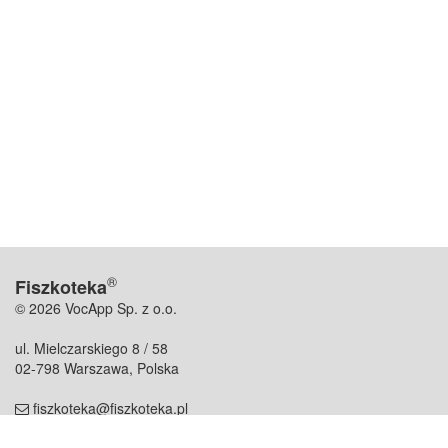
®
Fiszkoteka
© 2026 VocApp Sp. z o.o.
ul. Mielczarskiego 8 / 58
02-798 Warszawa, Polska
fiszkoteka@fiszkoteka.pl