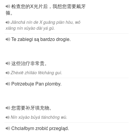
检查您的X光片后，我想您需要戴牙
箍。
Jiǎnchá nín de X guāng piàn hòu, wǒ
xiǎng nín xūyào dài yá gū.
Te zabiegi są bardzo drogie.
这些治疗非常贵。
Zhèxiē zhìliáo fēicháng guì.
Potrzebuje Pan plomby.
您需要补牙填充物。
Nín xūyào bǔyá tiánchōng wù.
Chciałbym zrobić przegląd.