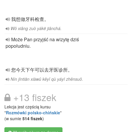
我想做牙科检查。
Wǒ xiǎng zuò yákē jiǎnchá.
Może Pan przyjść na wizytę dziś
popołudniu.
您今天下午可以去牙医诊所。
Nín jīntiān xiàwǔ kěyǐ qù yáyī zhěnsuǒ.
+13 fiszek
Lekcja jest częścią kursu
"
Rozmówki polsko-chińskie
"
(w sumie
514 fiszek
)