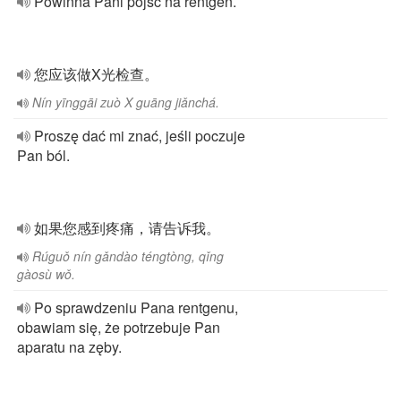
Powinna Pani pójść na rentgen.
您应该做X光检查。
Nín yīnggāi zuò X guāng jiǎnchá.
Proszę dać mi znać, jeśli poczuje
Pan ból.
如果您感到疼痛，请告诉我。
Rúguǒ nín gǎndào téngtòng, qǐng
gàosù wǒ.
Po sprawdzeniu Pana rentgenu,
obawiam się, że potrzebuje Pan
aparatu na zęby.