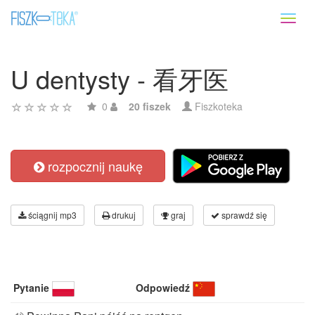
Toggl
naviga
U dentysty - 看牙医
0
20 fiszek
Fiszkoteka
rozpocznij naukę
ściągnij mp3
drukuj
graj
sprawdź się
Pytanie
Odpowiedź