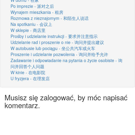
Po imprezie - 派对之后
Wynajem mieszkania - 租房
Rozmowa z nieznajomym - 和陌生人说话
Na spotkaniu - 会议上
W sklepie - 商店里
Prośby i udzielanie instrukcji - 要求并注意指示
Udzielanie rad i proszenie o nie - 询问并提出建议
W autobusie lub pociągu - 坐公共汽车或火车
Proszenie i udzielanie pozwolenia - 询问并给予允许
Zadawanie i odpowiadanie na pytania o życie osobiste - 询
问并回答个人问题
W kinie - 在电影院
U fryzjera - 在理发店
Musisz się zalogować, by móc napisać
komentarz.