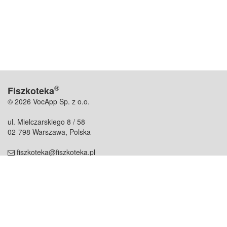
®
Fiszkoteka
© 2026 VocApp Sp. z o.o.
ul. Mielczarskiego 8 / 58
02-798 Warszawa, Polska
fiszkoteka@fiszkoteka.pl
NIP: 951 245 79 19
REGON: 369 727 696