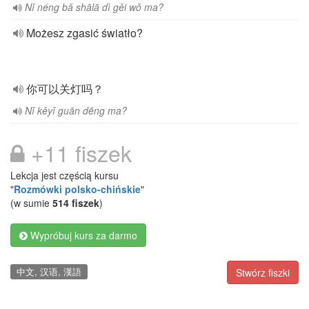
Nǐ néng bǎ shālā dì gěi wǒ ma?
Możesz zgasić światło?
你可以关灯吗？
Nǐ kěyǐ guān dēng ma?
+11 fiszek
Lekcja jest częścią kursu
"
Rozmówki polsko-chińskie
"
(w sumie
514 fiszek
)
Wypróbuj kurs za darmo
中文, 汉语, 漢語
Stwórz fiszki