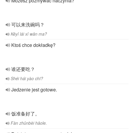
Możesz pozmywać naczynia?
可以来洗碗吗？
Kěyǐ lái xǐ wǎn ma?
Ktoś chce dokładkę?
谁还要吃？
Shéi hái yào chī?
Jedzenie jest gotowe.
饭准备好了。
Fàn zhǔnbèi hǎole.