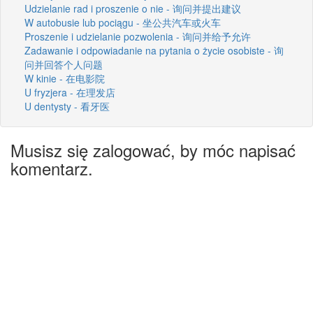
Udzielanie rad i proszenie o nie - 询问并提出建议
W autobusie lub pociągu - 坐公共汽车或火车
Proszenie i udzielanie pozwolenia - 询问并给予允许
Zadawanie i odpowiadanie na pytania o życie osobiste - 询
问并回答个人问题
W kinie - 在电影院
U fryzjera - 在理发店
U dentysty - 看牙医
Musisz się zalogować, by móc napisać
komentarz.