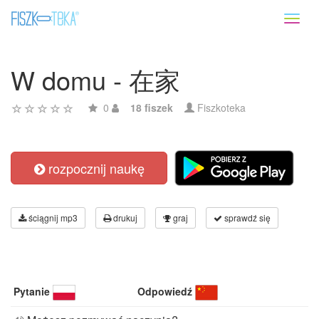
Toggl
naviga
W domu - 在家
0
18 fiszek
Fiszkoteka
rozpocznij naukę
ściągnij mp3
drukuj
graj
sprawdź się
Pytanie
Odpowiedź