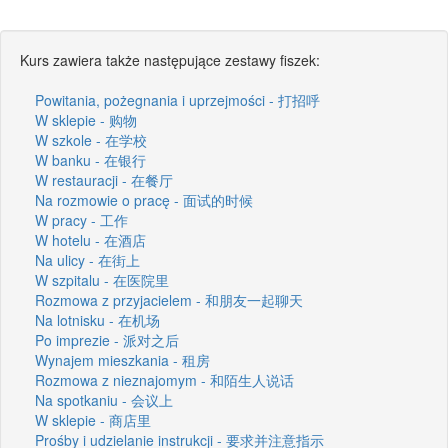
Kurs zawiera także następujące zestawy fiszek:
Powitania, pożegnania i uprzejmości - 打招呼
W sklepie - 购物
W szkole - 在学校
W banku - 在银行
W restauracji - 在餐厅
Na rozmowie o pracę - 面试的时候
W pracy - 工作
W hotelu - 在酒店
Na ulicy - 在街上
W szpitalu - 在医院里
Rozmowa z przyjacielem - 和朋友一起聊天
Na lotnisku - 在机场
Po imprezie - 派对之后
Wynajem mieszkania - 租房
Rozmowa z nieznajomym - 和陌生人说话
Na spotkaniu - 会议上
W sklepie - 商店里
Prośby i udzielanie instrukcji - 要求并注意指示