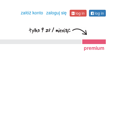
załóż konto
zaloguj się
log in
log in
premium