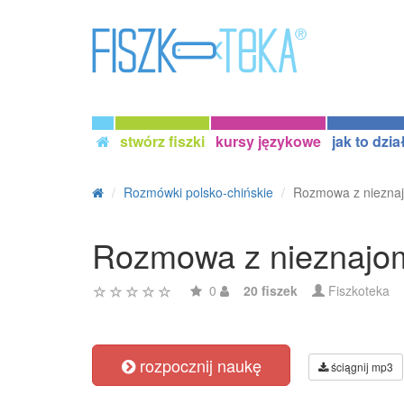
stwórz fiszki
kursy językowe
jak to dzia
Rozmówki polsko-chińskie
Rozmowa z niez
Rozmowa z niezn
0
20 fiszek
Fiszkoteka
rozpocznij naukę
ściągnij mp3