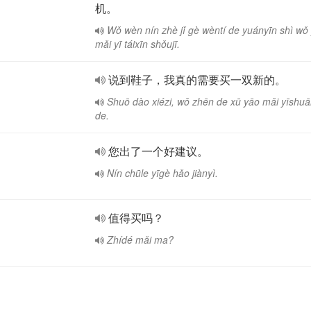
机。
Wǒ wèn nín zhè jǐ gè wèntí de yuányīn shì wǒ
mǎi yī táixīn shǒujī.
说到鞋子，我真的需要买一双新的。
Shuō dào xiézi, wǒ zhēn de xū yāo mǎi yīshuā
de.
您出了一个好建议。
Nín chūle yīgè hǎo jiànyì.
值得买吗？
Zhídé mǎi ma?