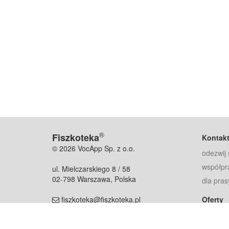
®
Fiszkoteka
Kontak
© 2026 VocApp Sp. z o.o.
odezwij 
współpr
ul. Mielczarskiego 8 / 58
02-798 Warszawa, Polska
dla pras
fiszkoteka@fiszkoteka.pl
Oferty
dla rodz
NIP: 951 245 79 19
dla kore