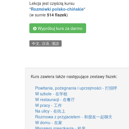
Lekcja jest częścią kursu
"
Rozmówki polsko-chińskie
"
(w sumie
514 fiszek
)
Wypróbuj kurs za darmo
中文, 汉语, 漢語
Kurs zawiera także następujące zestawy fiszek:
Powitania, pożegnania i uprzejmości - 打招呼
W szkole - 在学校
W restauracji - 在餐厅
W pracy - 工作
Na ulicy - 在街上
Rozmowa z przyjacielem - 和朋友一起聊天
W domu - 在家
Wynajem mieszkania - 租房