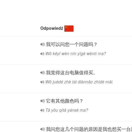
Odpowiedź
我可以问您一个问题吗？
Wǒ kěyǐ wèn nín yīgè wèntí ma?
我觉得这台电脑值得买。
Wǒ juédé zhè tái diànnǎo zhídé mǎi.
它有其他颜色吗？
Tā yǒu qítā yánsè ma?
我问您这几个问题的原因是我也想买一台