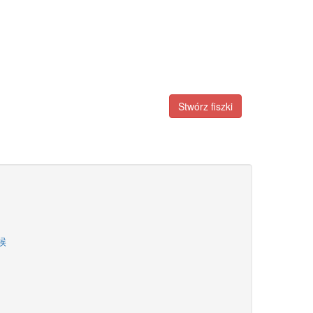
Stwórz fiszki
时候