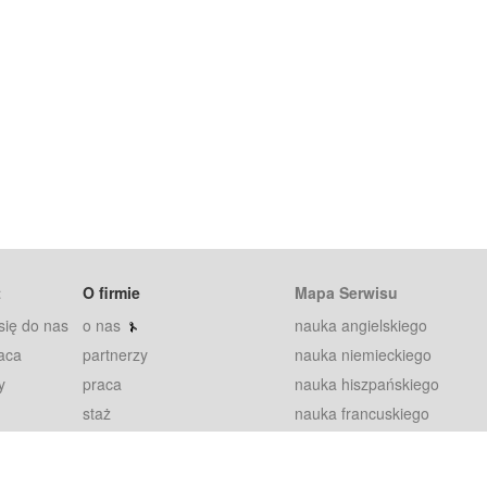
t
O firmie
Mapa Serwisu
się do nas
o nas
nauka angielskiego
aca
partnerzy
nauka niemieckiego
y
praca
nauka hiszpańskiego
staż
nauka francuskiego
blog
nauka rosyjskiego
in
2000+ opinii
nauka norweskiego
petytorów