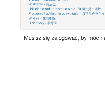
W sklepie - 商店里
Udzielanie rad i proszenie o nie - 询问并提出建议
Proszenie i udzielanie pozwolenia - 询问并给予允许
W kinie - 在电影院
U dentysty - 看牙医
Musisz się zalogować, by móc n