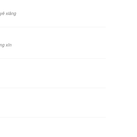
 yě xiǎng
ng xīn