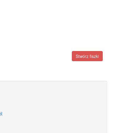
Stwórz fiszki
时候