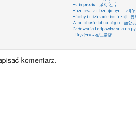
Po imprezie - 派对之后
Rozmowa z nieznajomym - 
Prośby i udzielanie instrukc
W autobusie lub pociągu -
Zadawanie i odpowiadanie na
U fryzjera - 在理发店
apisać komentarz.