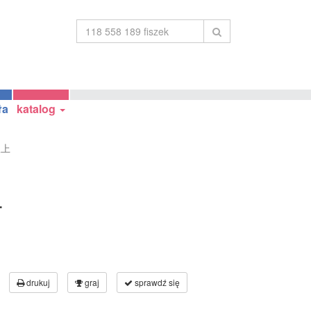
ła
katalog
议上
上
drukuj
graj
sprawdź się