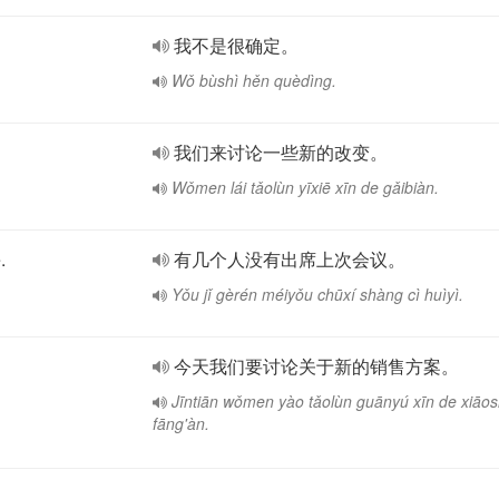
我不是很确定。
Wǒ bùshì hěn quèdìng.
我们来讨论一些新的改变。
Wǒmen lái tǎolùn yīxiē xīn de gǎibiàn.
.
有几个人没有出席上次会议。
Yǒu jǐ gèrén méiyǒu chūxí shàng cì huìyì.
今天我们要讨论关于新的销售方案。
Jīntiān wǒmen yào tǎolùn guānyú xīn de xiāo
fāng'àn.