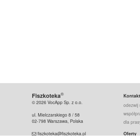
®
Fiszkoteka
Kontak
© 2026 VocApp Sp. z o.o.
odezwij 
współpr
ul. Mielczarskiego 8 / 58
02-798 Warszawa, Polska
dla pras
fiszkoteka@fiszkoteka.pl
Oferty