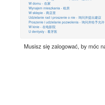
W domu - 在家
Wynajem mieszkania - 租房
W sklepie - 商店里
Udzielanie rad i proszenie o nie - 询问并提出建议
Proszenie i udzielanie pozwolenia - 询问并给予允许
W kinie - 在电影院
U dentysty - 看牙医
Musisz się zalogować, by móc n