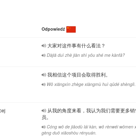
Odpowiedź
大家对这件事有什么看法？
Dàjiā duì zhè jiàn shì yǒu shé me kànfǎ?
我相信这个项目会取得胜利。
Wǒ xiāngxìn zhège xiàngmù huì qǔdé shènglì.
cej
从我的角度来看，我认为我们需要更多销
员。
Cóng wǒ de jiǎodù lái kàn, wǒ rènwéi wǒmen 
gèng duō xiāoshòu rényuán.