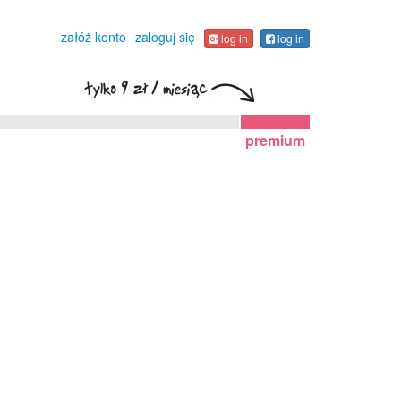
załóż konto
zaloguj się
log in
log in
premium