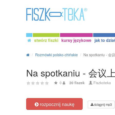
stwórz fiszki
kursy językowe
jak to dzia
Rozmówki polsko-chińskie
Na spotkaniu - 会
Na spotkaniu - 会议
0
20 fiszek
Fiszkoteka
rozpocznij naukę
ściągnij mp3