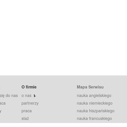
t
O firmie
Mapa Serwisu
się do nas
o nas
nauka angielskiego
aca
partnerzy
nauka niemieckiego
y
praca
nauka hiszpańskiego
staż
nauka francuskiego
blog
nauka rosyjskiego