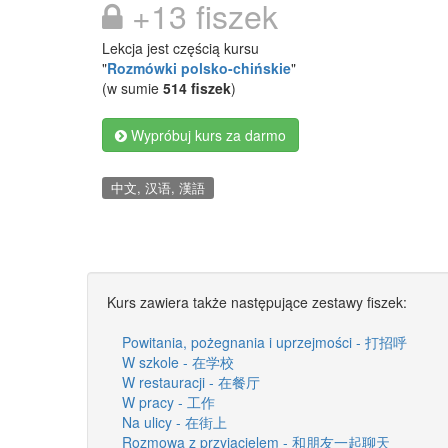
+13 fiszek
Lekcja jest częścią kursu
"
Rozmówki polsko-chińskie
"
(w sumie
514 fiszek
)
Wypróbuj kurs za darmo
中文, 汉语, 漢語
Kurs zawiera także następujące zestawy fiszek:
Powitania, pożegnania i uprzejmości - 打招呼
W szkole - 在学校
W restauracji - 在餐厅
W pracy - 工作
Na ulicy - 在街上
Rozmowa z przyjacielem - 和朋友一起聊天