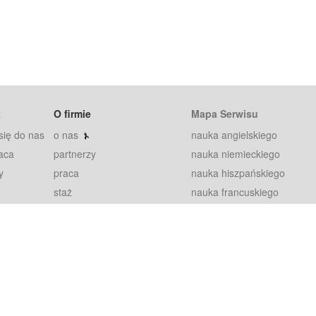
t
O firmie
Mapa Serwisu
się do nas
o nas
nauka angielskiego
aca
partnerzy
nauka niemieckiego
y
praca
nauka hiszpańskiego
staż
nauka francuskiego
blog
nauka rosyjskiego
in
2000+ opinii
nauka norweskiego
petytorów
nauka szwedzkiego
Warunki
fiszki
100% gwarancja
sze pytania
najnowsze lekcje
regulamin
Extra
prywatność i ciasteczka