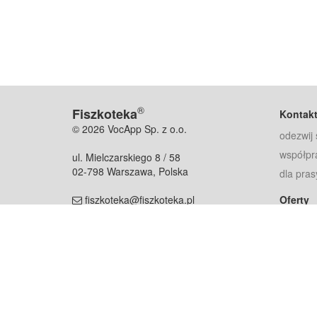
®
Fiszkoteka
Kontak
© 2026 VocApp Sp. z o.o.
odezwij 
współpr
ul. Mielczarskiego 8 / 58
02-798 Warszawa, Polska
dla pras
fiszkoteka@fiszkoteka.pl
Oferty
dla rodz
NIP: 951 245 79 19
dla kore
REGON: 369 727 696
Pomoc
Najczęst