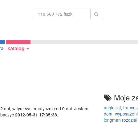
ła
katalog
Moje za
angielski
,
francus
42
dni, w tym systematycznie od
0
dni. Jestem
dom
,
wyposażen
obaczyć
2012-05-31 17:35:38
.
longman rozdzia