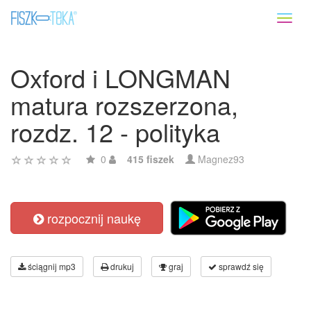
Toggl
naviga
Oxford i LONGMAN
matura rozszerzona,
rozdz. 12 - polityka
0
415 fiszek
Magnez93
rozpocznij naukę
ściągnij mp3
drukuj
graj
sprawdź się