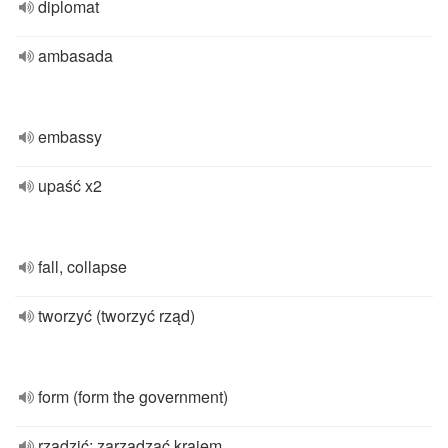
diplomat
ambasada
embassy
upaść x2
fall, collapse
tworzyć (tworzyć rząd)
form (form the government)
rządzić; zarządzać krajem,