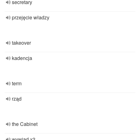
secretary
przejęcie władzy
takeover
kadencja
term
rząd
the Cabinet
wywiad x2