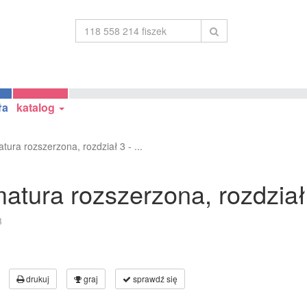
ła
katalog
ra rozszerzona, rozdział 3 - ...
ura rozszerzona, rozdział 
3
drukuj
graj
sprawdź się