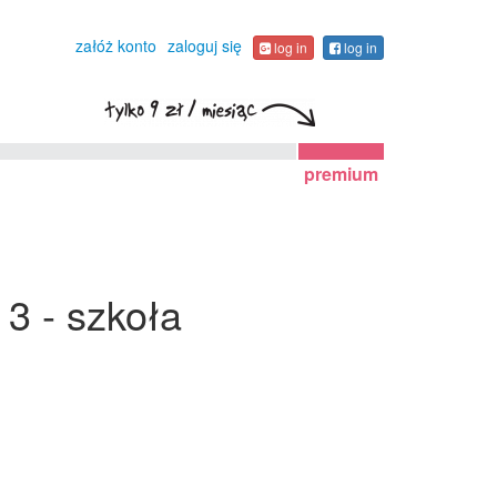
załóż konto
zaloguj się
log in
log in
premium
3 - szkoła