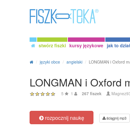
stwórz fiszki
kursy językowe
jak to dzia
języki obce
angielski
LONGMAN i Oxford matu
LONGMAN i Oxford mat
5
1
267 fiszek
Magnez9
rozpocznij naukę
ściągnij mp3