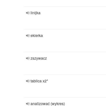
linijka
ekierka
zszywacz
tablica x2*
analizować (wykres)