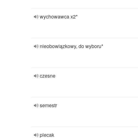
wychowawca x2*
nieobowiązkowy, do wyboru*
czesne
semestr
plecak