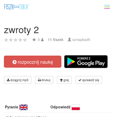
Toggl
naviga
zwroty 2
0
11 fiszek
sznapkadh
rozpocznij naukę
ściągnij mp3
drukuj
graj
sprawdź się
Pytanie
Odpowiedź