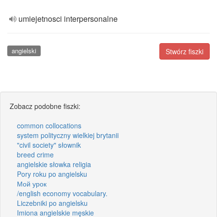
umiejetnosci interpersonalne
angielski
Stwórz fiszki
Zobacz podobne fiszki:
common collocations
system polityczny wielkiej brytanii
"civil society" słownik
breed crime
angielskie słowka religia
Pory roku po angielsku
Мой урок
/english economy vocabulary.
Liczebniki po angielsku
Imiona angielskie męskie