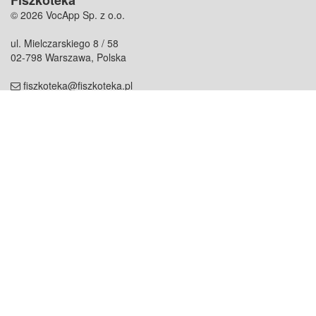
Fiszkoteka
© 2026 VocApp Sp. z o.o.
ul. Mielczarskiego 8 / 58
02-798 Warszawa, Polska
fiszkoteka@fiszkoteka.pl
NIP: 951 245 79 19
REGON: 369 727 696
Kontakt
O firmie
odezwij się do nas
o nas
współpraca
partnerzy
dla prasy
praca