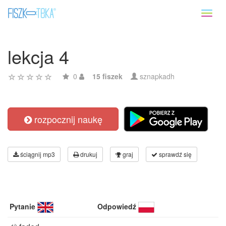
Toggl
naviga
lekcja 4
0
15 fiszek
sznapkadh
rozpocznij naukę
ściągnij mp3
drukuj
graj
sprawdź się
Pytanie
Odpowiedź