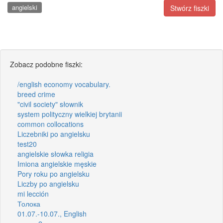
angielski
Stwórz fiszki
Zobacz podobne fiszki:
/english economy vocabulary.
breed crime
"civil society" słownik
system polityczny wielkiej brytanii
common collocations
Liczebniki po angielsku
test20
angielskie słowka religia
Imiona angielskie męskie
Pory roku po angielsku
Liczby po angielsku
mi lección
Толока
01.07.-10.07., English