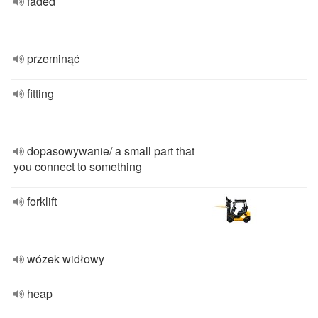
faded
przeminąć
fitting
dopasowywanie/ a small part that
you connect to something
forklift
wózek widłowy
heap