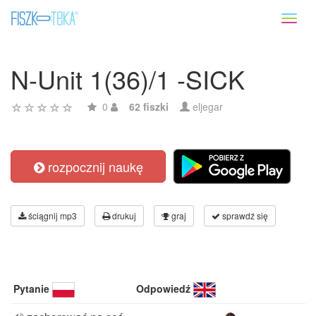
Toggl
naviga
N-Unit 1(36)/1 -SICK
0
62 fiszki
eljegar
rozpocznij naukę
ściągnij mp3
drukuj
graj
sprawdź się
Pytanie
Odpowiedź