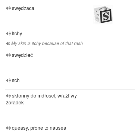
swędzaca
Itchy
My skin is itchy because of that rash
swędzieć
itch
skłonny do mdłosci, wrażliwy
żoładek
queasy, prone to nausea