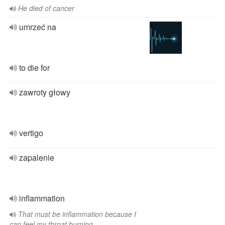
He died of cancer
umrzeć na
to die for
zawroty głowy
vertigo
zapalenie
inflammation
That must be inflammation because I
can feel my throat burning.