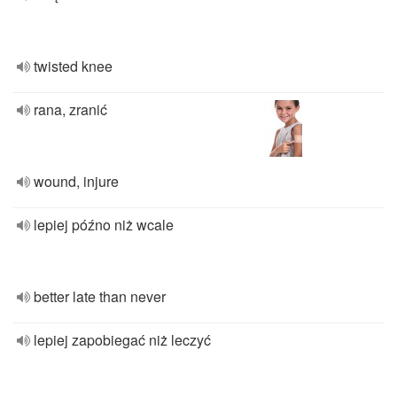
twisted knee
rana, zranić
wound, injure
lepiej późno niż wcale
better late than never
lepiej zapobiegać niż leczyć