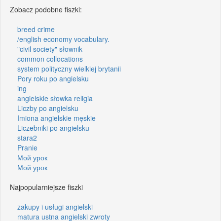
Zobacz podobne fiszki:
breed crime
/english economy vocabulary.
"civil society" słownik
common collocations
system polityczny wielkiej brytanii
Pory roku po angielsku
ing
angielskie słowka religia
Liczby po angielsku
Imiona angielskie męskie
Liczebniki po angielsku
stara2
Pranie
Мой урок
Мой урок
Najpopularniejsze fiszki
zakupy i usługi angielski
matura ustna angielski zwroty