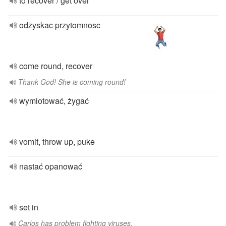
to recover / get over
odzyskac przytomnosc
come round, recover
Thank God! She is coming round!
wymiotować, żygać
vomit, throw up, puke
nastać opanować
set in
Carlos has problem fighting viruses.