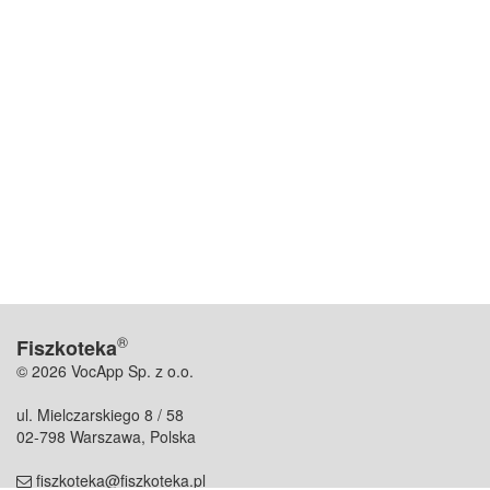
®
Fiszkoteka
© 2026 VocApp Sp. z o.o.
ul. Mielczarskiego 8 / 58
02-798 Warszawa, Polska
fiszkoteka@fiszkoteka.pl