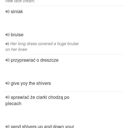
new face cream.
siniak
bruise
Her long dress covered a huge bruise
on her knee
przyprawiać o dreszcze
give yoy the shivers
sprawiać że ciarki chodzą po
plecach
send shivers up and down your