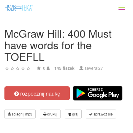
Toggl
naviga
McGraw Hill: 400 Must
have words for the
TOEFLL
0
145 fiszek
several27
rozpocznij naukę
ściągnij mp3
drukuj
graj
sprawdź się