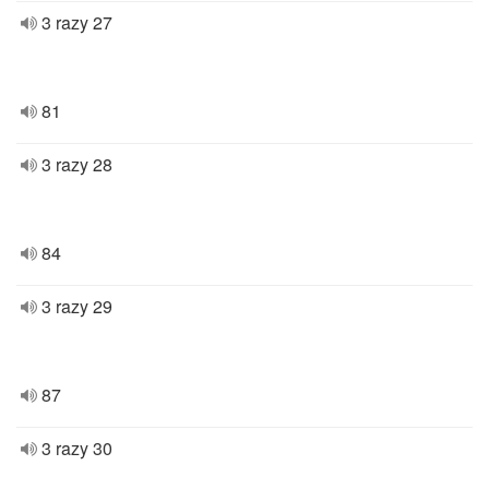
3 razy 27
81
3 razy 28
84
3 razy 29
87
3 razy 30