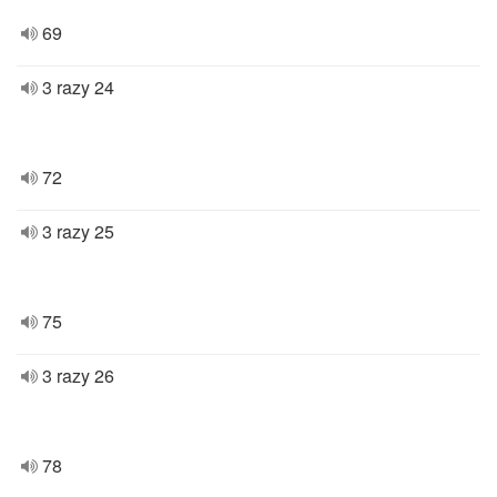
69
3 razy 24
72
3 razy 25
75
3 razy 26
78