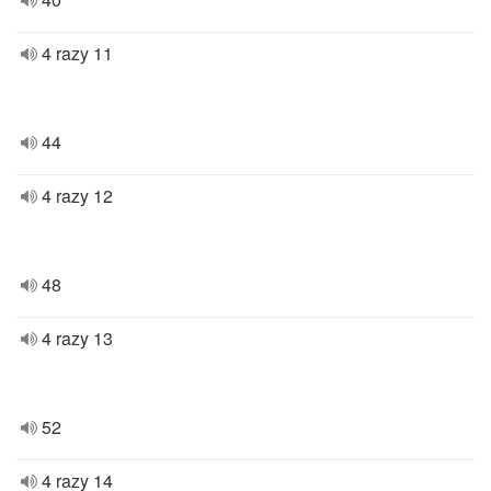
4 razy 11
44
4 razy 12
48
4 razy 13
52
4 razy 14