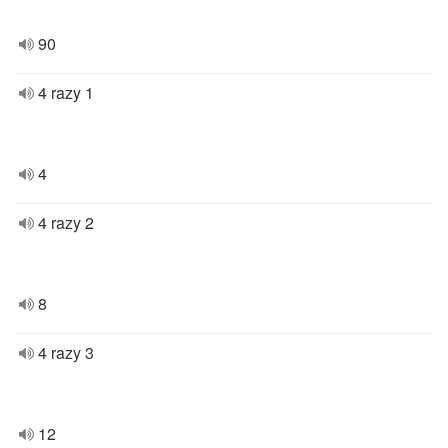
90
4 razy 1
4
4 razy 2
8
4 razy 3
12