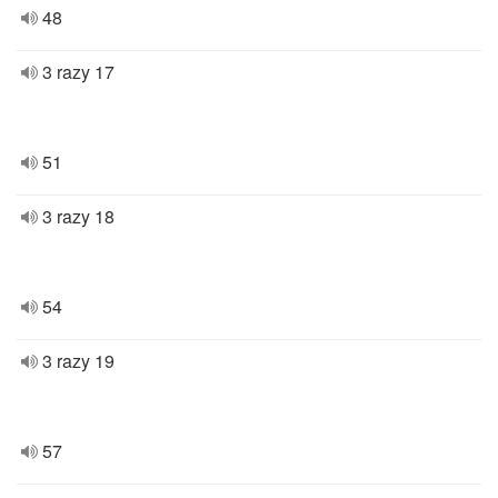
48
3 razy 17
51
3 razy 18
54
3 razy 19
57