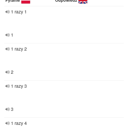
Pytanie
Odpowiedź
1 razy 1
1
1 razy 2
2
1 razy 3
3
1 razy 4