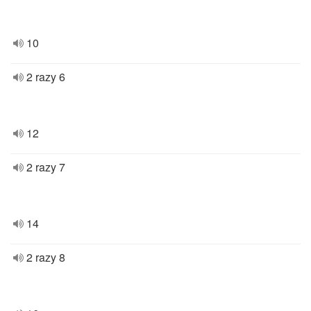
10
2 razy 6
12
2 razy 7
14
2 razy 8