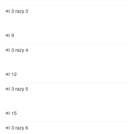
3 razy 3
9
3 razy 4
12
3 razy 5
15
3 razy 6