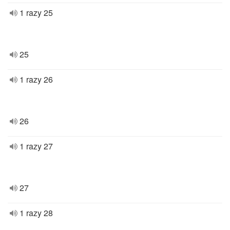
1 razy 25
25
1 razy 26
26
1 razy 27
27
1 razy 28