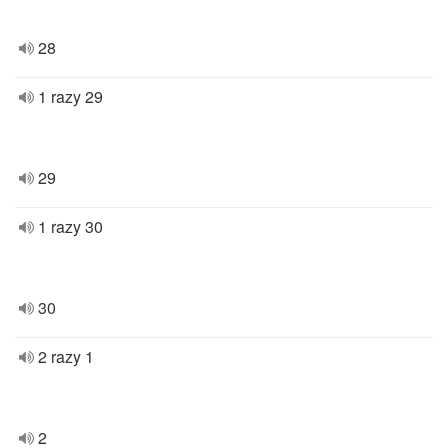
28
1 razy 29
29
1 razy 30
30
2 razy 1
2