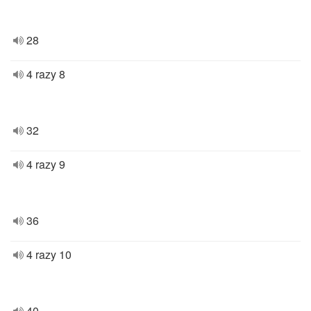
28
4 razy 8
32
4 razy 9
36
4 razy 10
40