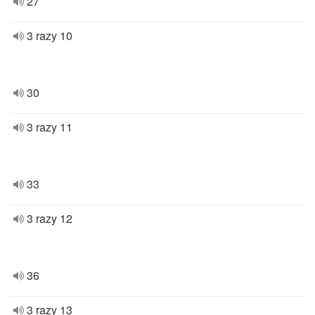
27
3 razy 10
30
3 razy 11
33
3 razy 12
36
3 razy 13