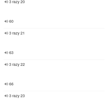
3 razy 20
60
3 razy 21
63
3 razy 22
66
3 razy 23