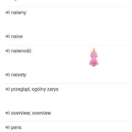
naiwny
naive
naiwność
naivety
przegląd, ogólny zarys
overview, overview
pens