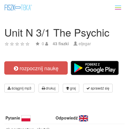
Toggl
naviga
Unit N 3/1 The Psychic
0
43 fiszki
eljegar
rozpocznij naukę
ściągnij mp3
drukuj
graj
sprawdź się
Pytanie
Odpowiedź