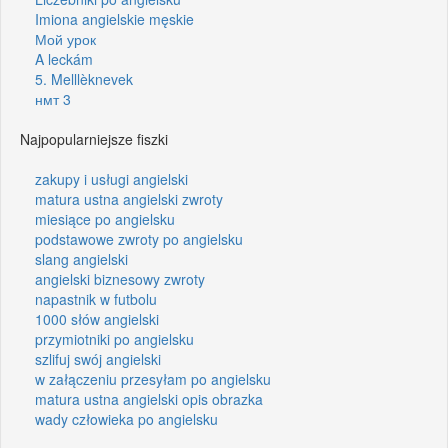
Imiona angielskie męskie
Мой урок
A leckám
5. Melllèknevek
нмт 3
Najpopularniejsze fiszki
zakupy i usługi angielski
matura ustna angielski zwroty
miesiące po angielsku
podstawowe zwroty po angielsku
slang angielski
angielski biznesowy zwroty
napastnik w futbolu
1000 słów angielski
przymiotniki po angielsku
szlifuj swój angielski
w załączeniu przesyłam po angielsku
matura ustna angielski opis obrazka
wady człowieka po angielsku