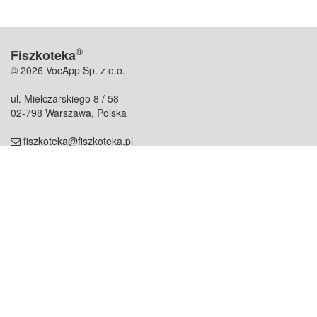
®
Fiszkoteka
© 2026 VocApp Sp. z o.o.
ul. Mielczarskiego 8 / 58
02-798 Warszawa, Polska
fiszkoteka@fiszkoteka.pl
NIP: 951 245 79 19
REGON: 369 727 696
Kontakt
O firmie