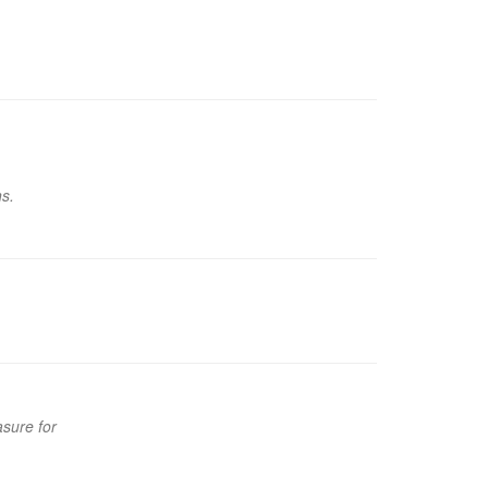
ns.
asure for