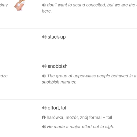
eśmy
don't want to sound conceited, but we are the
here.
stuck-up
snobbish
rdzo
The group of upper-class people behaved in a
snobbish manner.
effort, toil
harówka, mozół, znój formal = toil
He made a major effort not to sigh.