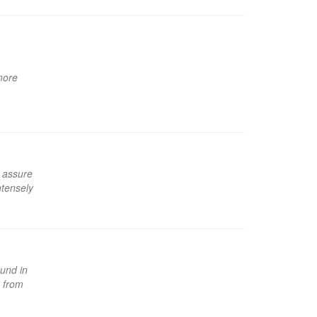
more
n assure
ntensely
ound in
e from