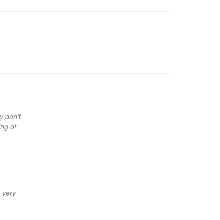
y don't
ng of
 very