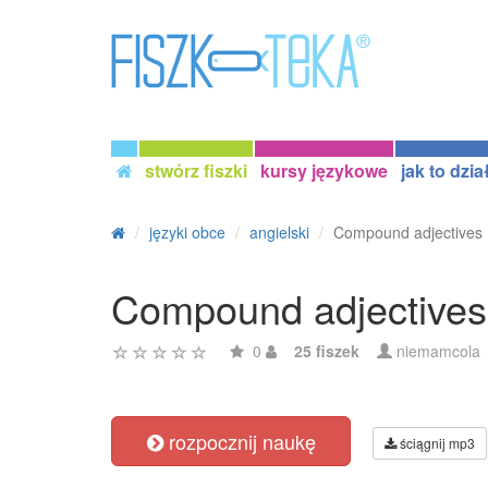
stwórz fiszki
kursy językowe
jak to dzia
języki obce
angielski
Compound adjectives
Compound adjectives
0
25 fiszek
niemamcola
rozpocznij naukę
ściągnij mp3