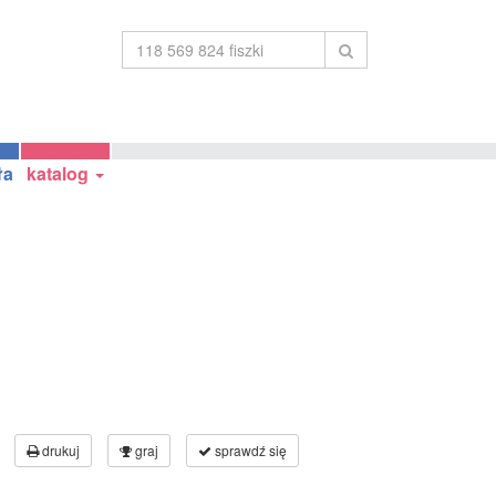
ła
katalog
drukuj
graj
sprawdź się