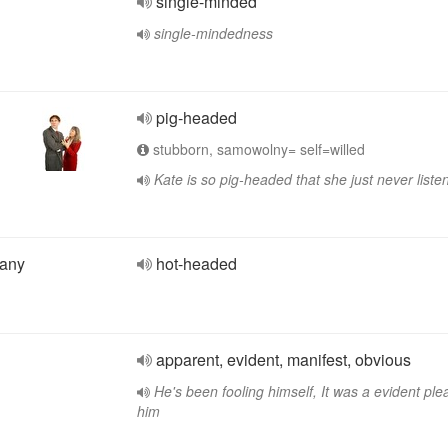
single-minded
single-mindedness
pig-headed
stubborn, samowolny= self=willed
Kate is so pig-headed that she just never liste
pany
hot-headed
apparent, evident, manifest, obvious
He's been fooling himself, It was a evident ple
him