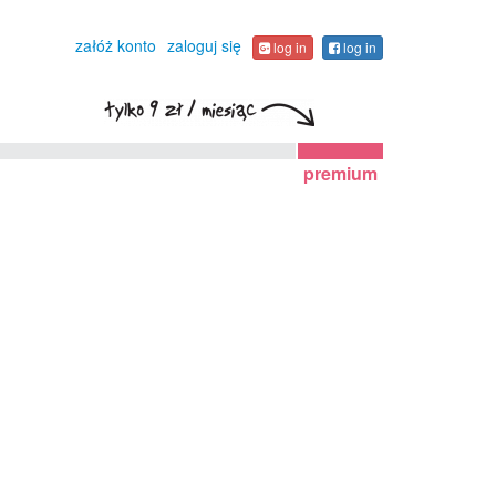
załóż konto
zaloguj się
log in
log in
premium