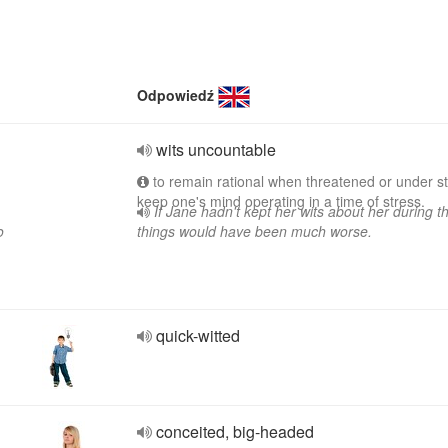
Odpowiedź
wits uncountable
to remain rational when threatened or under st
keep one's mind operating in a time of stress.
If Jane hadn't kept her wits about her during th
o
things would have been much worse.
quick-witted
conceited, big-headed