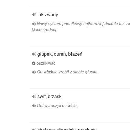
tak zwany
Nowy system podatkowy najbardziej dotknie tak z
klasę średnią.
głupek, dureń, błazeń
oszukiwać
On właśnie zrobił z siebie głupka.
świt, brzask
Oni wyruszyli o świcie.
cholerny, diabelski, przeklęty