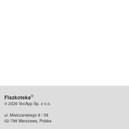
®
Fiszkoteka
© 2026 VocApp Sp. z o.o.
ul. Mielczarskiego 8 / 58
02-798 Warszawa, Polska