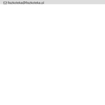
fiszkoteka@fiszkoteka.pl
NIP: 951 245 79 19
REGON: 369 727 696
Kontakt
O firmie
odezwij się do nas
o nas
współpraca
partnerzy
dla prasy
praca
staż
Oferty
blog
dla rodzin
2000+ opinii
dla korepetytorów
Warunki