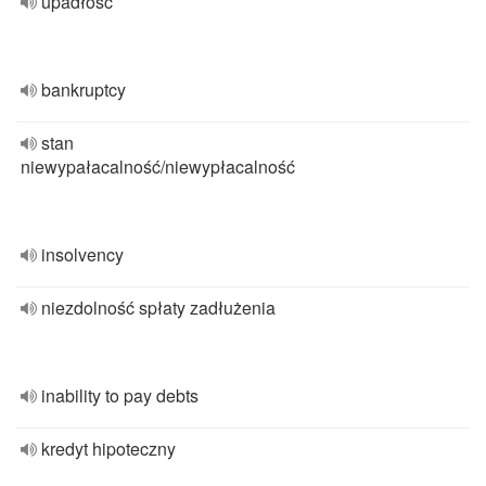
upadłość
bankruptcy
stan
niewypałacalność/niewypłacalność
insolvency
niezdolność spłaty zadłużenia
inability to pay debts
kredyt hipoteczny