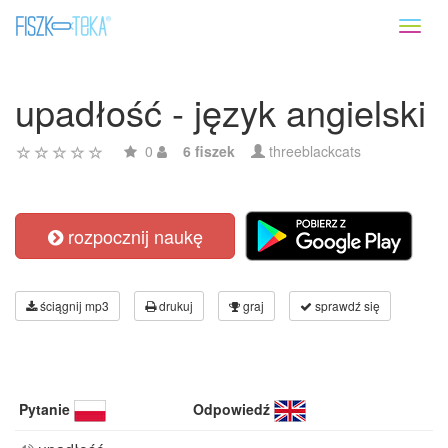
Toggl
naviga
upadłość - język angielski
0
6 fiszek
threeblackcats
rozpocznij naukę
ściągnij mp3
drukuj
graj
sprawdź się
Pytanie
Odpowiedź