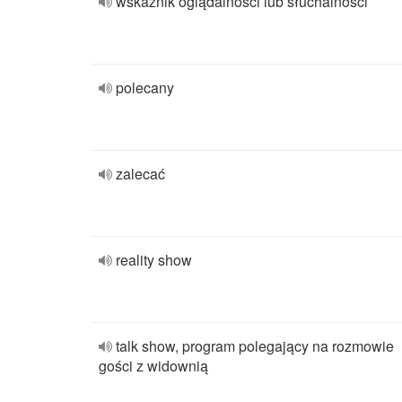
wskaźnik oglądalności lub słuchalności
polecany
zalecać
reality show
talk show, program polegający na rozmowie
gości z widownią