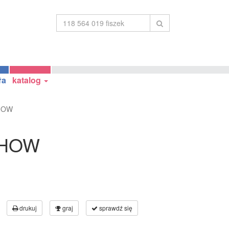
ła
katalog
SHOW
 SHOW
drukuj
graj
sprawdź się