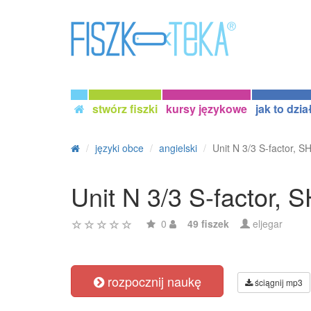
stwórz fiszki
kursy językowe
jak to dzia
języki obce
angielski
Unit N 3/3 S-factor, 
Unit N 3/3 S-factor,
0
49 fiszek
eljegar
rozpocznij naukę
ściągnij mp3