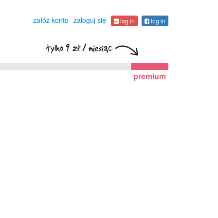
załóż konto
zaloguj się
log in
log in
premium