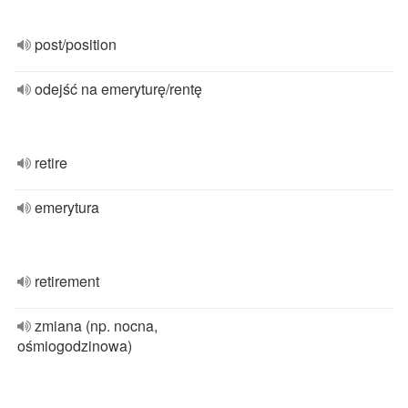
post/position
odejść na emeryturę/rentę
retire
emerytura
retirement
zmiana (np. nocna,
ośmiogodzinowa)