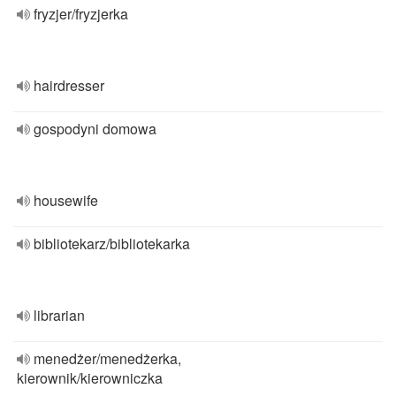
fryzjer/fryzjerka
hairdresser
gospodyni domowa
housewife
bibliotekarz/bibliotekarka
librarian
menedżer/menedżerka,
kierownik/kierowniczka