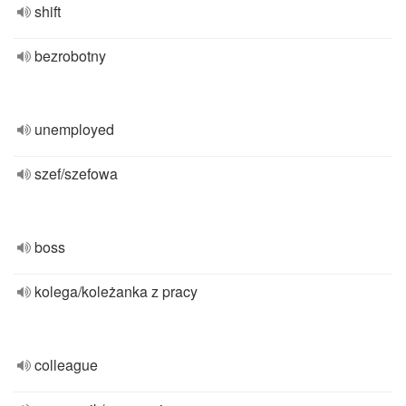
shift
bezrobotny
unemployed
szef/szefowa
boss
kolega/koleżanka z pracy
colleague