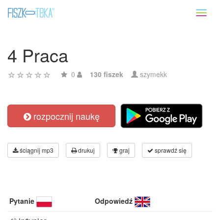
Toggl
naviga
4 Praca
0
130 fiszek
szymekk
rozpocznij naukę
ściągnij mp3
drukuj
graj
sprawdź się
Pytanie
Odpowiedź