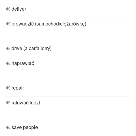
deliver
prowadzić (samochód/ciężarówkę)
drive (a car/a lorry)
naprawiać
repair
ratować ludzi
save people