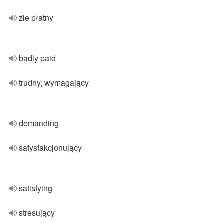
źle płatny
badly paid
trudny, wymagający
demanding
satysfakcjonujący
satisfying
stresujący