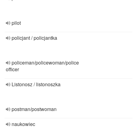
pilot
policjant / policjantka
policeman/policewoman/police
officer
Listonosz / listonoszka
postman/postwoman
naukowiec