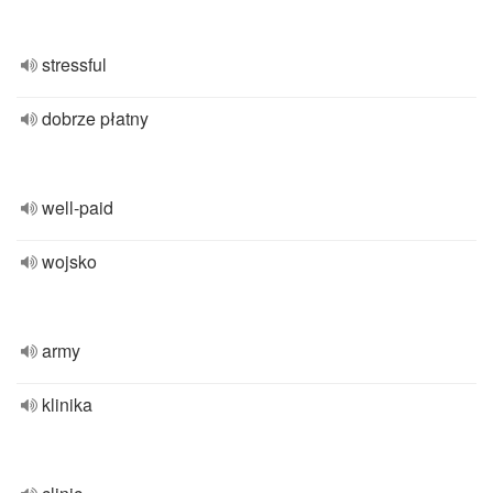
stressful
dobrze płatny
well-paid
wojsko
army
klinika