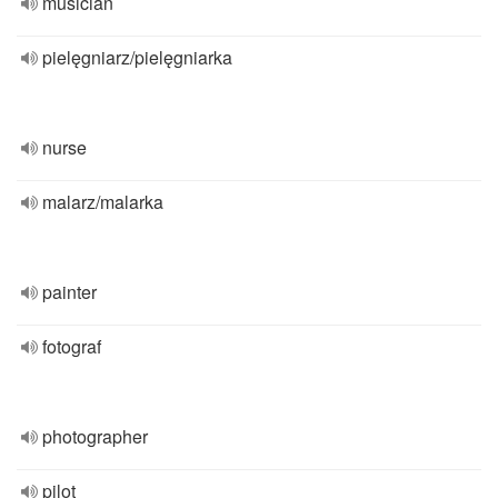
musician
pielęgniarz/pielęgniarka
nurse
malarz/malarka
painter
fotograf
photographer
pilot