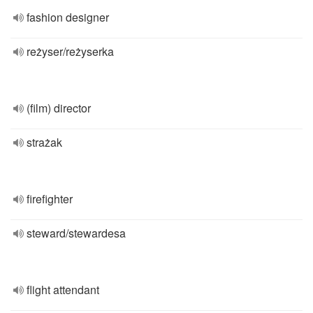
fashion designer
reżyser/reżyserka
(film) director
strażak
firefighter
steward/stewardesa
flight attendant