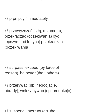
prpmptly, immediately
przewyższać (siłą, rozumem),
przekraczać (oczekiwania) być
lepszym (od innych) przekraczać
(oczekiwania),
surpass, exceed (by force of
reason), be better (than others)
przerywać (np. negocjacje,
obrady), wstrzymywać (np. produkcję)
suspend, interrupt (eg. the