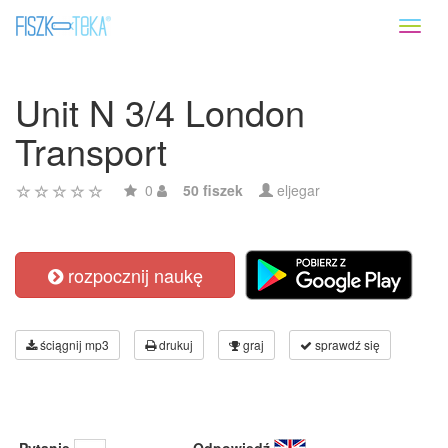
Toggl
naviga
Unit N 3/4 London
Transport
0
50 fiszek
eljegar
rozpocznij naukę
ściągnij mp3
drukuj
graj
sprawdź się