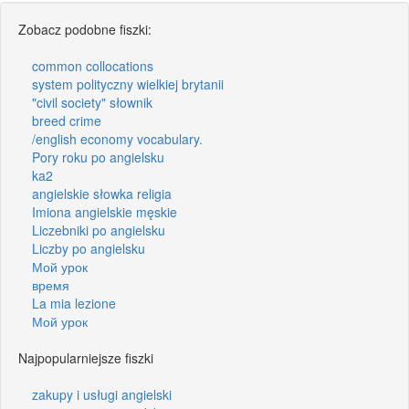
Zobacz podobne fiszki:
common collocations
system polityczny wielkiej brytanii
"civil society" słownik
breed crime
/english economy vocabulary.
Pory roku po angielsku
ka2
angielskie słowka religia
Imiona angielskie męskie
Liczebniki po angielsku
Liczby po angielsku
Мой урок
время
La mia lezione
Мой урок
Najpopularniejsze fiszki
zakupy i usługi angielski