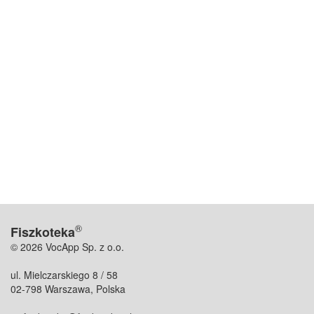
®
Fiszkoteka
© 2026 VocApp Sp. z o.o.
ul. Mielczarskiego 8 / 58
02-798 Warszawa, Polska