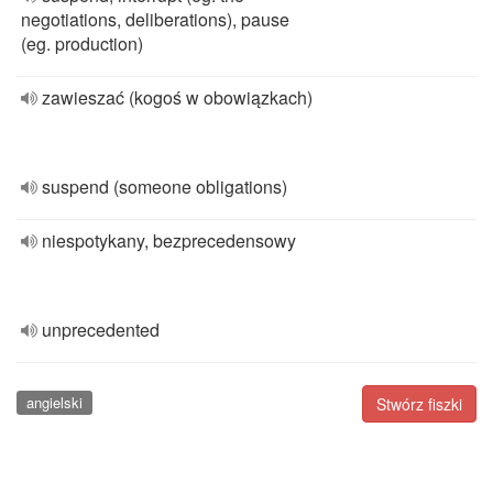
negotiations, deliberations), pause
(eg. production)
zawieszać (kogoś w obowiązkach)
suspend (someone obligations)
niespotykany, bezprecedensowy
unprecedented
angielski
Stwórz fiszki