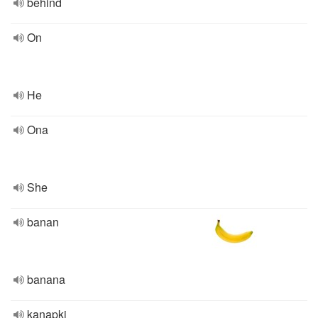
behind
On
He
Ona
She
banan
banana
kanapki