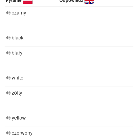
Pytanie
Odpowiedź
czarny
black
biały
white
żółty
yellow
czerwony