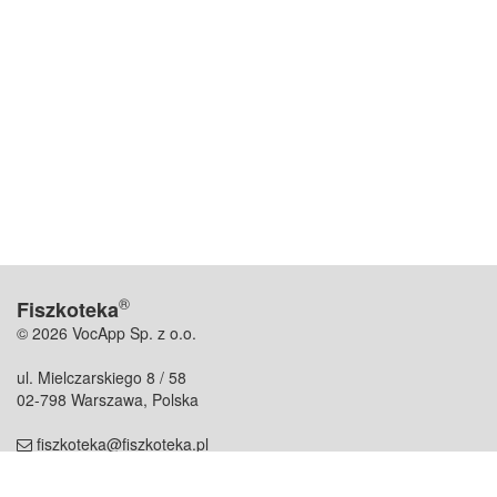
®
Fiszkoteka
© 2026 VocApp Sp. z o.o.
ul. Mielczarskiego 8 / 58
02-798 Warszawa, Polska
fiszkoteka@fiszkoteka.pl
NIP: 951 245 79 19