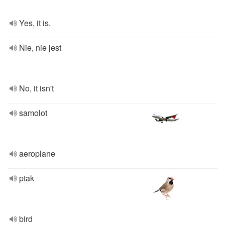
Yes, it is.
Nie, nie jest
No, it isn't
samolot
aeroplane
ptak
bird