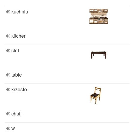
kuchnia
kitchen
stół
table
krzesło
chair
w