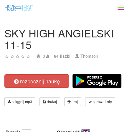
Toggl
naviga
SKY HIGH ANGIELSKI
11-15
0
64 fiszki
Thomson
rozpocznij naukę
ściągnij mp3
drukuj
graj
sprawdź się