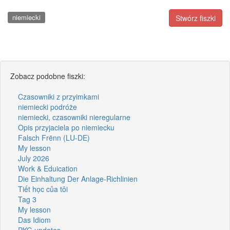
niemiecki
Stwórz fiszki
Zobacz podobne fiszki:
Czasowniki z przyimkami
niemiecki podróże
niemiecki, czasowniki nieregularne
Opis przyjaciela po niemiecku
Falsch Frënn (LU-DE)
My lesson
July 2026
Work & Eduication
Die Einhaltung Der Anlage-Richlinien
Tiết học của tôi
Tag 3
My lesson
Das Idiom
PKG updates