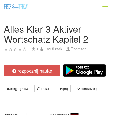
Toggl
naviga
Alles Klar 3 Aktiver
Wortschatz Kapitel 2
0
61 fiszek
Thomson
rozpocznij naukę
ściągnij mp3
drukuj
graj
sprawdź się