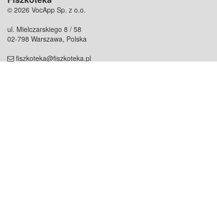
© 2026 VocApp Sp. z o.o.
ul. Mielczarskiego 8 / 58
02-798 Warszawa, Polska
fiszkoteka@fiszkoteka.pl
NIP: 951 245 79 19
REGON: 369 727 696
Kontakt
O firmie
odezwij się do nas
o nas
współpraca
partnerzy
dla prasy
praca